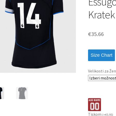
Essugo
Kratek
€
35.66
Size Chart
Velikosti za Žen
Tiskom
(
+
€
5.95
)