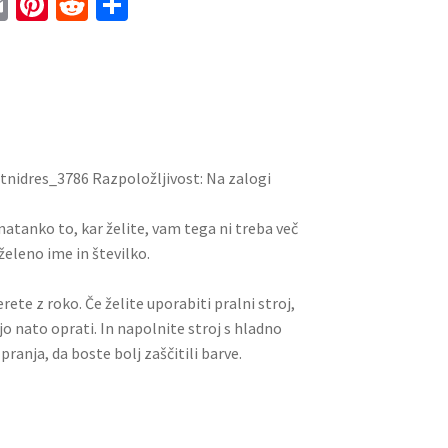
E
Pi
R
S
m
nt
e
h
ai
er
d
ar
l
es
di
e
t
t
tnidres_3786 Razpoložljivost: Na zalogi
i natanko to, kar želite, vam tega ni treba več
želeno ime in številko.
rete z roko. Če želite uporabiti pralni stroj,
jo nato oprati. In napolnite stroj s hladno
pranja, da boste bolj zaščitili barve.