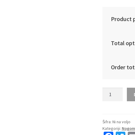
Product p
Total opt
Order tot
Ženski
Nogometna
dresi
poceni
Chelsea
Šifra:
Ni na voljo
Kategoriji:
Nogome
Dario