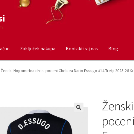
si
om
račun
Zaključek nakupa
Kontaktiraj nas
Blog
čun
Trgovina
Zaključek nakupa
Ženski Nogometna dresi poceni Chelsea Dario Essugo #14 Tretji 2025-26 K
Ženski
poceni