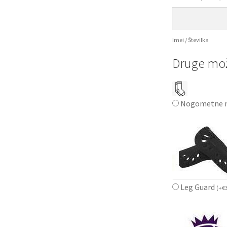
Imei / Številka
Druge mož
Nogometne n
Leg Guard
(
+
€