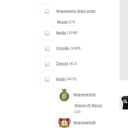
Nogometni dresi Inter
15
Miami
15
izdelkov
2598
Moški
2598
izdelkov
1669
Otroški
1669
izdelkov
412
Ženski
412
izdelkov
4073
Klubi
4073
izdelkov
Nogometnih
dresov Al-Nassr
23
23
izdelkov
Nogometnih