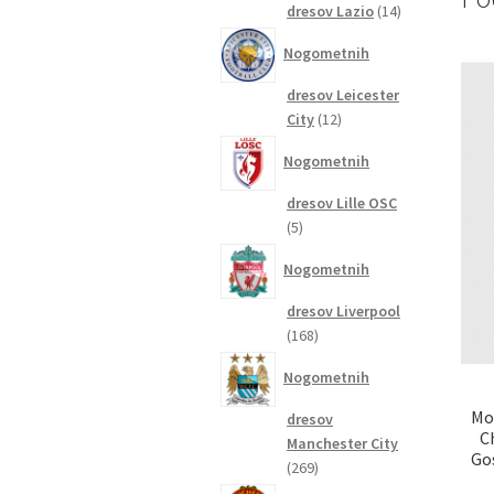
14
dresov Lazio
14
izdelkov
Nogometnih
dresov Leicester
12
City
12
izdelkov
Nogometnih
dresov Lille OSC
5
5
izdelkov
Nogometnih
dresov Liverpool
168
168
izdelkov
Nogometnih
Mo
dresov
C
Manchester City
Go
269
269
izdelkov