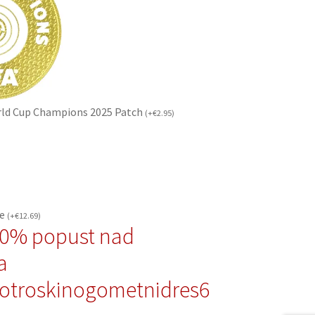
rld Cup Champions 2025 Patch
(
+
€
2.95
)
če
(
+
€
12.69
)
10% popust nad
a
otroskinogometnidres6