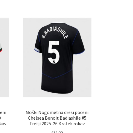
eni
Moški Nogometna dresi poceni
3
Chelsea Benoit Badiashile #5
kav
Tretji 2025-26 Kratek rokav
€
35.00