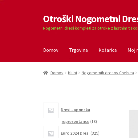
Otroški Nogometni Dre
Skip
Skip
to
to
Nogometni dresi kompleti za otroke z lastnim tisk
navigation
content
Domov
Trgovina
Košarica
Moj 
Domov
Blog
Kontaktiraj nas
Košarica
Moj ra
Domov
Klubi
Nogometnih dresov Chelsea
Dresi Japonska
18
reprezentance
18
izdelkov
329
Euro 2024 Dresi
329
izdelkov