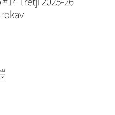
 #14 Tretji 2025-26
 rokav
ski