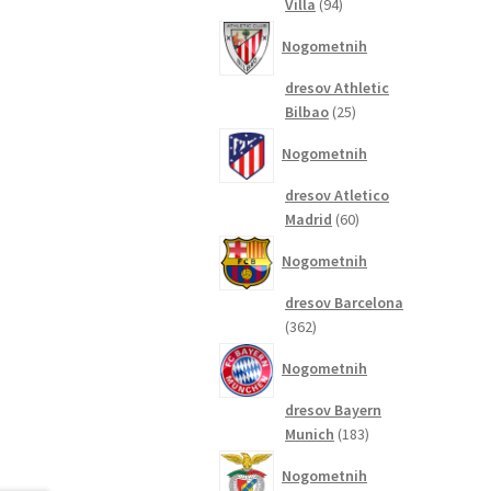
94
Villa
94
izdelkov
Nogometnih
dresov Athletic
25
Bilbao
25
izdelkov
Nogometnih
dresov Atletico
60
Madrid
60
izdelkov
Nogometnih
dresov Barcelona
362
362
izdelkov
Nogometnih
dresov Bayern
183
Munich
183
izdelkov
Nogometnih