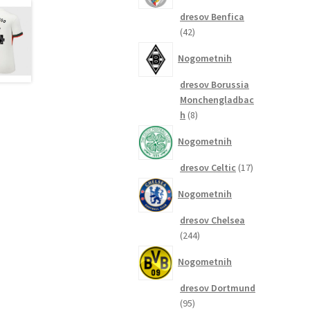
dresov Benfica
42
42
izdelkov
Nogometnih
dresov Borussia
Monchengladbac
8
h
8
izdelkov
Nogometnih
17
dresov Celtic
17
izdelkov
Nogometnih
dresov Chelsea
244
244
izdelkov
Nogometnih
dresov Dortmund
95
95