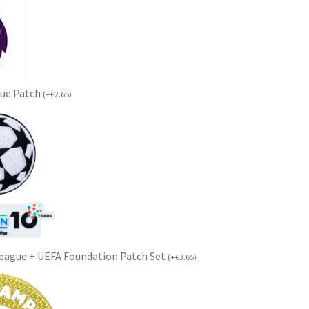
gue Patch
(
+
€
2.65
)
eague + UEFA Foundation Patch Set
(
+
€
3.65
)