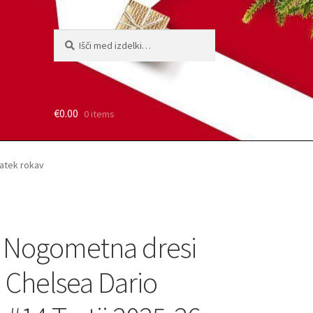
Išči:
Iskanje
€
0.00
0 items
ratek rokav
 Nogometna dresi
 Chelsea Dario