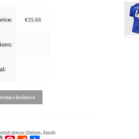
rice:
€
35.66
ions:
al:
Dodaj v košarico
tnih dresov Chelsea
,
Ženski