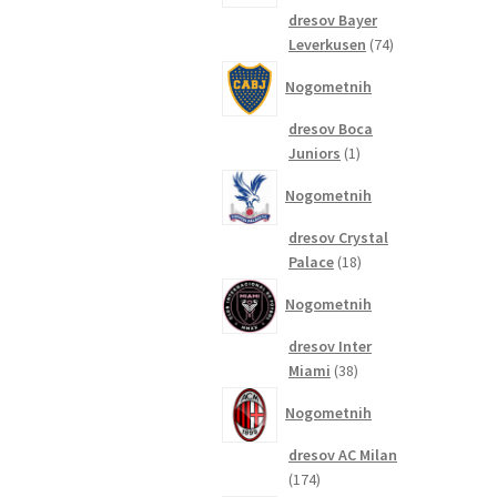
dresov Bayer
74
Leverkusen
74
izdelkov
Nogometnih
dresov Boca
1
Juniors
1
izdelek
Nogometnih
dresov Crystal
18
Palace
18
izdelkov
Nogometnih
dresov Inter
38
Miami
38
izdelkov
Nogometnih
dresov AC Milan
174
174