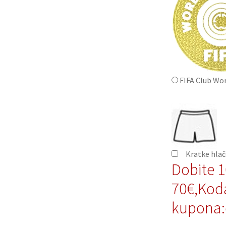
FIFA Club Wo
Kratke hla
Dobite 
70€,Kod
kupona: