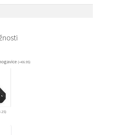
nosti
ogavice
(
+
€
6.95
)
3.25
)