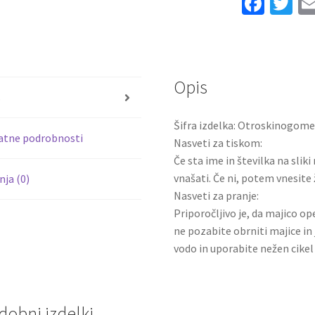
Fa
T
Essugo
ce
wi
#14
Tretji
b
tt
2025-
o
er
26
Opis
o
Kratek
s
rokav
k
Šifra izdelka: Otroskinogome
količina
atne podrobnosti
Nasveti za tiskom:
Če sta ime in številka na slik
vnašati. Če ni, potem vnesite 
ja (0)
Nasveti za pranje:
Priporočljivo je, da majico ope
ne pozabite obrniti majice in 
vodo in uporabite nežen cikel 
dobni izdelki