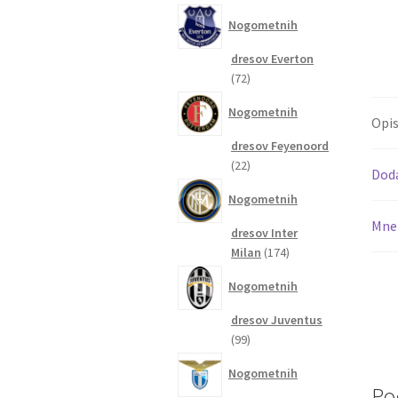
izdelkov
Nogometnih
dresov Everton
72
72
izdelkov
Nogometnih
Opi
dresov Feyenoord
22
22
Dod
izdelkov
Nogometnih
Mnen
dresov Inter
174
Milan
174
izdelkov
Nogometnih
dresov Juventus
99
99
izdelkov
Nogometnih
Po