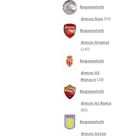
izdelkov
Nogometnih
53
dresov Ajax
53
izdelkov
Nogometnih
dresov Arsenal
147
147
izdelkov
Nogometnih
dresov AS
20
Monaco
20
izdelkov
Nogometnih
dresov As Roma
85
85
izdelkov
Nogometnih
dresov Aston