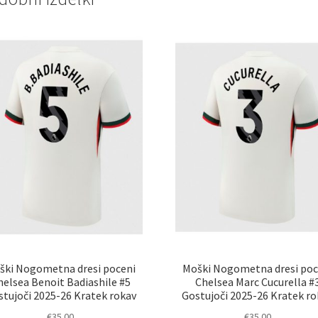
ški Nogometna dresi poceni
Moški Nogometna dresi poc
helsea Benoit Badiashile #5
Chelsea Marc Cucurella #
stujoči 2025-26 Kratek rokav
Gostujoči 2025-26 Kratek ro
€
35.00
€
35.00