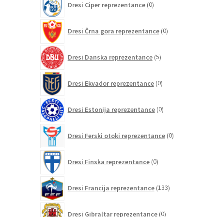
Dresi Ciper reprezentance
0
izdelkov
0
Dresi Črna gora reprezentance
0
izdelkov
5
Dresi Danska reprezentance
5
izdelkov
0
Dresi Ekvador reprezentance
0
izdelkov
0
Dresi Estonija reprezentance
0
izdelkov
0
Dresi Ferski otoki reprezentance
0
izdelkov
0
Dresi Finska reprezentance
0
izdelkov
133
Dresi Francija reprezentance
133
izdelkov
0
Dresi Gibraltar reprezentance
0