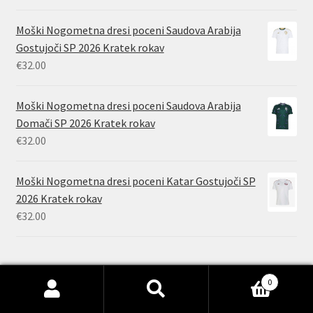
Moški Nogometna dresi poceni Saudova Arabija
Gostujoči SP 2026 Kratek rokav
€
32.00
Moški Nogometna dresi poceni Saudova Arabija
Domači SP 2026 Kratek rokav
€
32.00
Moški Nogometna dresi poceni Katar Gostujoči SP
2026 Kratek rokav
€
32.00
0
Išči:
Iskanje