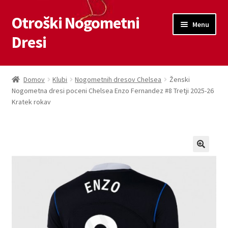
Otroški Nogometni
Skip
Skip
Menu
to
to
Dresi
navigation
content
Domov
Domov
Klubi
Nogometnih dresov Chelsea
Ženski
Nogometna dresi poceni Chelsea Enzo Fernandez #8 Tretji 2025-26
Blog
Kratek rokav
Kontaktiraj nas
Košarica
Moj račun
Trgovina
Zaključek nakupa