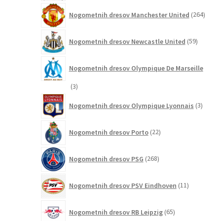
264
Nogometnih dresov Manchester United
264
izdel
59
Nogometnih dresov Newcastle United
59
izdelkov
Nogometnih dresov Olympique De Marseille
3
3
izdelki
3
Nogometnih dresov Olympique Lyonnais
3
izdelki
22
Nogometnih dresov Porto
22
izdelkov
268
Nogometnih dresov PSG
268
izdelkov
11
Nogometnih dresov PSV Eindhoven
11
izdelkov
65
Nogometnih dresov RB Leipzig
65
izdelkov