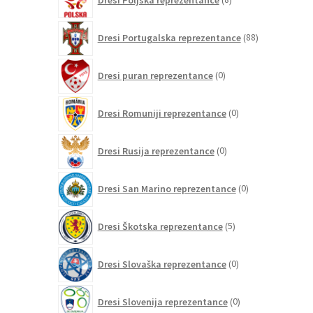
izdelkov
88
Dresi Portugalska reprezentance
88
izdelkov
0
Dresi puran reprezentance
0
izdelkov
0
Dresi Romuniji reprezentance
0
izdelkov
0
Dresi Rusija reprezentance
0
izdelkov
0
Dresi San Marino reprezentance
0
izdelkov
5
Dresi Škotska reprezentance
5
izdelkov
0
Dresi Slovaška reprezentance
0
izdelkov
0
Dresi Slovenija reprezentance
0
izdelkov