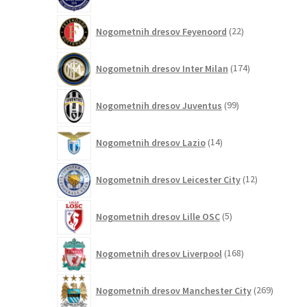
izdelkov
22
Nogometnih dresov Feyenoord
22
izdelkov
174
Nogometnih dresov Inter Milan
174
izdelkov
99
Nogometnih dresov Juventus
99
izdelkov
14
Nogometnih dresov Lazio
14
izdelkov
12
Nogometnih dresov Leicester City
12
izdelkov
5
Nogometnih dresov Lille OSC
5
izdelkov
168
Nogometnih dresov Liverpool
168
izdelkov
269
Nogometnih dresov Manchester City
269
izdelkov