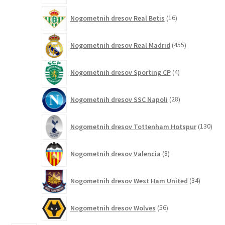
16
Nogometnih dresov Real Betis
16
izdelkov
455
Nogometnih dresov Real Madrid
455
izdelkov
4
Nogometnih dresov Sporting CP
4
izdelki
28
Nogometnih dresov SSC Napoli
28
izdelkov
130
Nogometnih dresov Tottenham Hotspur
130
izde
8
Nogometnih dresov Valencia
8
izdelkov
34
Nogometnih dresov West Ham United
34
izdelkov
56
Nogometnih dresov Wolves
56
izdelkov