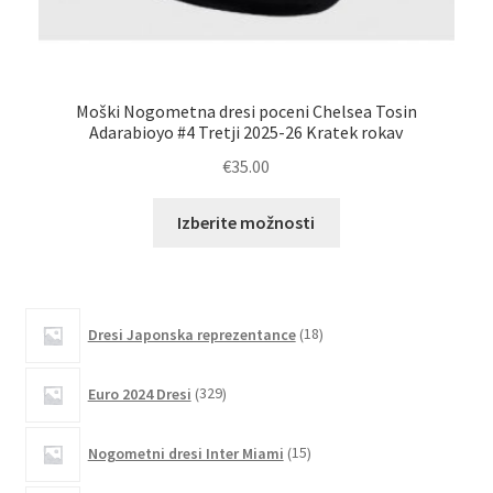
Moški Nogometna dresi poceni Chelsea Tosin
Adarabioyo #4 Tretji 2025-26 Kratek rokav
€
35.00
Ta
Izberite možnosti
izdelek
ima
več
različic.
18
Dresi Japonska reprezentance
18
izdelkov
Možnosti
lahko
329
Euro 2024 Dresi
329
izberete
izdelkov
na
15
Nogometni dresi Inter Miami
15
strani
izdelkov
izdelka