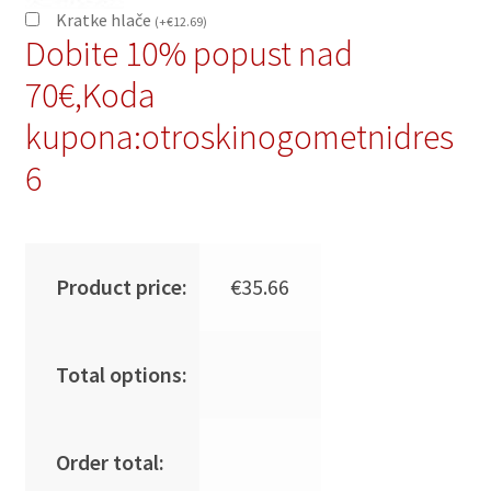
Kratke hlače
(
+
€
12.69
)
Dobite 10% popust nad
70€,Koda
kupona:otroskinogometnidres
6
Product price:
€
35.66
Total options:
Order total: