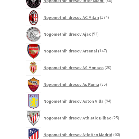
Nogometnih dresov Inter Miami
38
izdelkov
174
Nogometnih dresov AC Milan
174
izdelkov
53
Nogometnih dresov Ajax
53
izdelkov
147
Nogometnih dresov Arsenal
147
izdelkov
20
Nogometnih dresov AS Monaco
20
izdelkov
85
Nogometnih dresov As Roma
85
izdelkov
94
Nogometnih dresov Aston Villa
94
izdelkov
25
Nogometnih dresov Athletic Bilbao
25
izdelkov
60
Nogometnih dresov Atletico Madrid
60
izdelkov