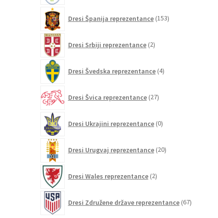
153
Dresi Španija reprezentance
153
izdelkov
2
Dresi Srbiji reprezentance
2
izdelka
4
Dresi Švedska reprezentance
4
izdelki
27
Dresi Švica reprezentance
27
izdelkov
0
Dresi Ukrajini reprezentance
0
izdelkov
20
Dresi Urugvaj reprezentance
20
izdelkov
2
Dresi Wales reprezentance
2
izdelka
67
Dresi Združene države reprezentance
67
izdelkov