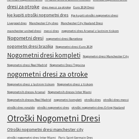
dresi za otroke
dres messi za otroke
Euro 2024 Dresi
kje kupiti otroški nogometni dres
Kje kupiti otroški nogometni dresi
Liverpool dres
Manchester City dres
Manchester City Haaland Dresi
manchester united dresi
messi dres
nogometni dres Arsenal z lastnim tiskom
Nogometni dresi
nogometni dresi Barcelona
nogometni dresi brazilija
Nogometni dresi Euro 2024
Nogometni dresi kompleti
Nogometni dresi Manchester City
Nogometni dresi Real Madrid
Nogometni Dresi Trgovina
nogometni dresi za otroke
Nogometni dresi z lastnim tiskom
Nogometni dresi z tiskom
Nogometnih dresov Arsenal
Nogometnih dresov Inter Miami
Nogometnih dresov Real Madrid
nogometni kompleti
otroški dres
otroški dres messi
otroški dres ronaldo
otroški nogometni dres
otroški nogometni dres Erling Haaland
Otroški Nogometni Dresi
Otroški nogometni dresi manchester city
otroški nogometni dres Inter Miami
Paris Saint Germain Dres