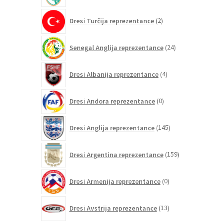
2
Dresi Turčija reprezentance
2
izdelka
24
Senegal Anglija reprezentance
24
izdelkov
4
Dresi Albanija reprezentance
4
izdelki
0
Dresi Andora reprezentance
0
izdelkov
145
Dresi Anglija reprezentance
145
izdelkov
159
Dresi Argentina reprezentance
159
izdelkov
0
Dresi Armenija reprezentance
0
izdelkov
13
Dresi Avstrija reprezentance
13
izdelkov