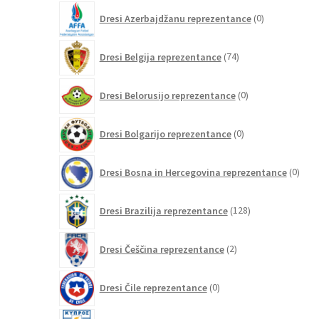
0
Dresi Azerbajdžanu reprezentance
0
izdelkov
74
Dresi Belgija reprezentance
74
izdelkov
0
Dresi Belorusijo reprezentance
0
izdelkov
0
Dresi Bolgarijo reprezentance
0
izdelkov
0
Dresi Bosna in Hercegovina reprezentance
0
izdel
128
Dresi Brazilija reprezentance
128
izdelkov
2
Dresi Češčina reprezentance
2
izdelka
0
Dresi Čile reprezentance
0
izdelkov
0