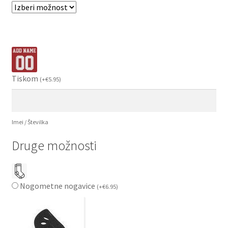
Tiskom
(
+
€
5.95
)
Imei / Številka
Druge možnosti
Nogometne nogavice
(
+
€
6.95
)