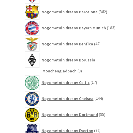
362
Nogometnih dresov Barcelona
362
izdelkov
183
Nogometnih dresov Bayern Munich
183
izdelkov
42
Nogometnih dresov Benfica
42
izdelkov
Nogometnih dresov Borussia
8
Monchengladbach
8
izdelkov
17
Nogometnih dresov Celtic
17
izdelkov
244
Nogometnih dresov Chelsea
244
izdelkov
95
Nogometnih dresov Dortmund
95
izdelkov
72
Nogometnih dresov Everton
72