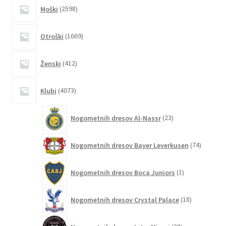
2598
Moški
2598
izdelkov
1669
Otroški
1669
izdelkov
412
Ženski
412
izdelkov
4073
Klubi
4073
izdelkov
23
Nogometnih dresov Al-Nassr
23
izdelkov
74
Nogometnih dresov Bayer Leverkusen
74
izdelkov
1
Nogometnih dresov Boca Juniors
1
izdelek
18
Nogometnih dresov Crystal Palace
18
izdelkov
38