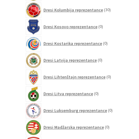
30
Dresi Kolumbija reprezentance
30
izdelkov
0
Dresi Kosovo reprezentance
0
izdelkov
0
Dresi Kostarika reprezentance
0
izdelkov
0
Dresi Latvija reprezentance
0
izdelkov
0
Dresi Lihtenštajn reprezentance
0
izdelkov
0
Dresi Litva reprezentance
0
izdelkov
0
Dresi Luksemburg reprezentance
0
izdelkov
0
Dresi Madžarska reprezentance
0
izdelkov