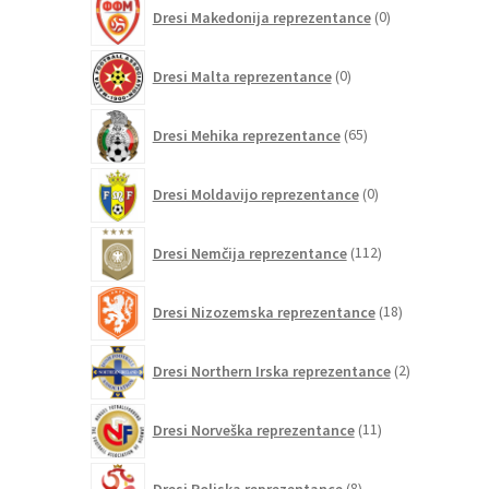
0
Dresi Makedonija reprezentance
0
izdelkov
0
Dresi Malta reprezentance
0
izdelkov
65
Dresi Mehika reprezentance
65
izdelkov
0
Dresi Moldavijo reprezentance
0
izdelkov
112
Dresi Nemčija reprezentance
112
izdelkov
18
Dresi Nizozemska reprezentance
18
izdelkov
2
Dresi Northern Irska reprezentance
2
izdelka
11
Dresi Norveška reprezentance
11
izdelkov
8
Dresi Poljska reprezentance
8