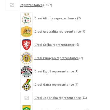
1427
Reprezentance
1427
izdelkov
2
Dresi Alžirija reprezentance
2
izdelka
3
Dresi Avstralija reprezentance
3
izdelki
6
Dresi Češka reprezentance
6
izdelkov
2
Dresi Curaçao reprezentance
2
izdelka
1
Dresi Egipt reprezentance
1
izdelek
2
Dresi Gana reprezentance
2
izdelka
11
Dresi Japonska reprezentance
11
izdelkov
2