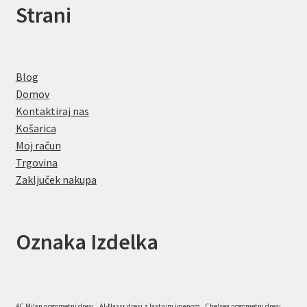
Strani
Blog
Domov
Kontaktiraj nas
Košarica
Moj račun
Trgovina
Zaključek nakupa
Oznaka Izdelka
AC Milan nogometni dresi
Al-Nassr dresi z lastnim imenom
Chelsea nogometni dresi