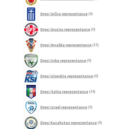
izdelkov
0
Dresi Grčija reprezentance
0
izdelkov
0
Dresi Gruzija reprezentance
0
izdelkov
15
Dresi Hrvaška reprezentance
15
izdelkov
0
Dresi Irska reprezentance
0
izdelkov
0
Dresi Islandija reprezentance
0
izdelkov
34
Dresi Italija reprezentance
34
izdelkov
0
Dresi Izrael reprezentance
0
izdelkov
0
Dresi Kazahstan reprezentance
0
izdelkov