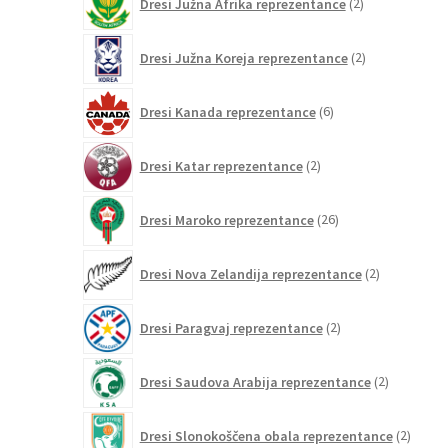
Dresi Južna Afrika reprezentance
2
izdelka
2
Dresi Južna Koreja reprezentance
2
izdelka
6
Dresi Kanada reprezentance
6
izdelkov
2
Dresi Katar reprezentance
2
izdelka
26
Dresi Maroko reprezentance
26
izdelkov
2
Dresi Nova Zelandija reprezentance
2
izdelka
2
Dresi Paragvaj reprezentance
2
izdelka
2
Dresi Saudova Arabija reprezentance
2
izdelka
2
Dresi Slonokoščena obala reprezentance
2
izdelk