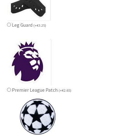
Leg Guard
(
+
€
3.25
)
Premier League Patch
(
+
€
2.65
)