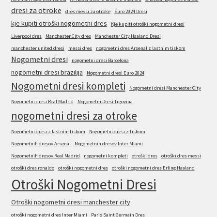
dresi za otroke
dres messi za otroke
Euro 2024 Dresi
kje kupiti otroški nogometni dres
Kje kupiti otroški nogometni dresi
Liverpool dres
Manchester City dres
Manchester City Haaland Dresi
manchester united dresi
messi dres
nogometni dres Arsenal z lastnim tiskom
Nogometni dresi
nogometni dresi Barcelona
nogometni dresi brazilija
Nogometni dresi Euro 2024
Nogometni dresi kompleti
Nogometni dresi Manchester City
Nogometni dresi Real Madrid
Nogometni Dresi Trgovina
nogometni dresi za otroke
Nogometni dresi z lastnim tiskom
Nogometni dresi z tiskom
Nogometnih dresov Arsenal
Nogometnih dresov Inter Miami
Nogometnih dresov Real Madrid
nogometni kompleti
otroški dres
otroški dres messi
otroški dres ronaldo
otroški nogometni dres
otroški nogometni dres Erling Haaland
Otroški Nogometni Dresi
Otroški nogometni dresi manchester city
otroški nogometni dres Inter Miami
Paris Saint Germain Dres