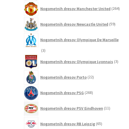
264
Nogometnih dresov Manchester United
264
izdel
59
Nogometnih dresov Newcastle United
59
izdelkov
Nogometnih dresov Olympique De Marseille
3
3
izdelki
3
Nogometnih dresov Olympique Lyonnais
3
izdelki
22
Nogometnih dresov Porto
22
izdelkov
268
Nogometnih dresov PSG
268
izdelkov
11
Nogometnih dresov PSV Eindhoven
11
izdelkov
65
Nogometnih dresov RB Leipzig
65
izdelkov