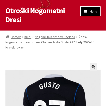
Otroški Nogometni
Skip
Skip
Menu
to
to
Dresi
navigation
content
Domov
Domov
Klubi
Nogometnih dresov Chelsea
Ženski
Nogometna dresi poceni Chelsea Malo Gusto #27 Tretji 2025-26
Blog
Kratek rokav
Kontaktiraj nas
Košarica
Moj račun
Trgovina
Zaključek nakupa