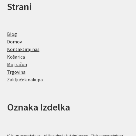
Strani
Blog
Domov
Kontaktiraj nas
Košarica
Moj račun
Trgovina
Zaključek nakupa
Oznaka Izdelka
AC Milan nogometni dresi
Al-Nassr dresi z lastnim imenom
Chelsea nogometni dresi