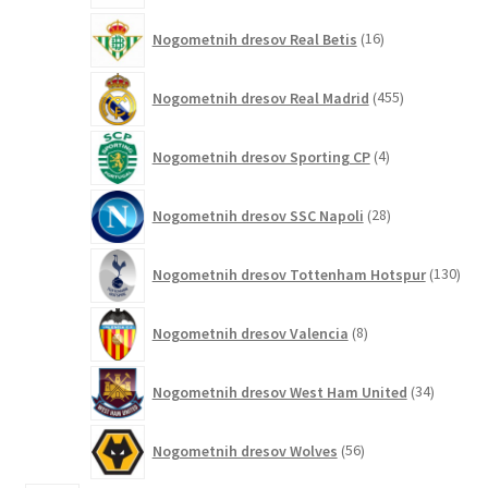
16
Nogometnih dresov Real Betis
16
izdelkov
455
Nogometnih dresov Real Madrid
455
izdelkov
4
Nogometnih dresov Sporting CP
4
izdelki
28
Nogometnih dresov SSC Napoli
28
izdelkov
130
Nogometnih dresov Tottenham Hotspur
130
izde
8
Nogometnih dresov Valencia
8
izdelkov
34
Nogometnih dresov West Ham United
34
izdelkov
56
Nogometnih dresov Wolves
56
izdelkov