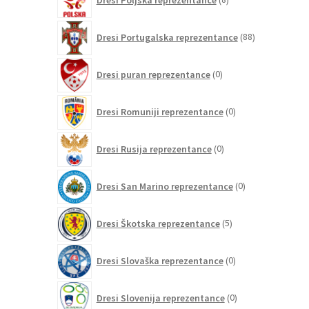
izdelkov
88
Dresi Portugalska reprezentance
88
izdelkov
0
Dresi puran reprezentance
0
izdelkov
0
Dresi Romuniji reprezentance
0
izdelkov
0
Dresi Rusija reprezentance
0
izdelkov
0
Dresi San Marino reprezentance
0
izdelkov
5
Dresi Škotska reprezentance
5
izdelkov
0
Dresi Slovaška reprezentance
0
izdelkov
0
Dresi Slovenija reprezentance
0
izdelkov