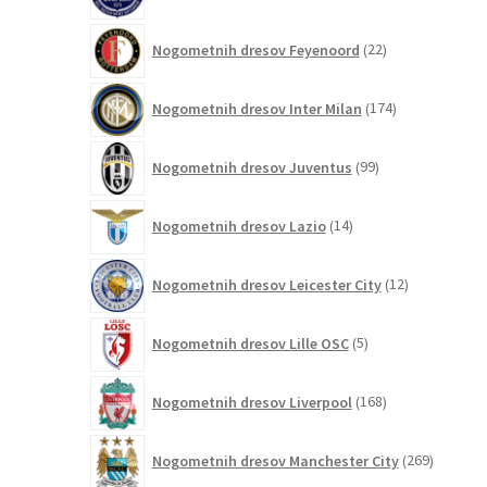
izdelkov
22
Nogometnih dresov Feyenoord
22
izdelkov
174
Nogometnih dresov Inter Milan
174
izdelkov
99
Nogometnih dresov Juventus
99
izdelkov
14
Nogometnih dresov Lazio
14
izdelkov
12
Nogometnih dresov Leicester City
12
izdelkov
5
Nogometnih dresov Lille OSC
5
izdelkov
168
Nogometnih dresov Liverpool
168
izdelkov
269
Nogometnih dresov Manchester City
269
izdelkov