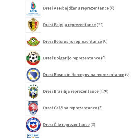
0
Dresi Azerbajdžanu reprezentance
0
izdelkov
74
Dresi Belgija reprezentance
74
izdelkov
0
Dresi Belorusijo reprezentance
0
izdelkov
0
Dresi Bolgarijo reprezentance
0
izdelkov
0
Dresi Bosna in Hercegovina reprezentance
0
izdel
128
Dresi Brazilija reprezentance
128
izdelkov
2
Dresi Češčina reprezentance
2
izdelka
0
Dresi Čile reprezentance
0
izdelkov
0