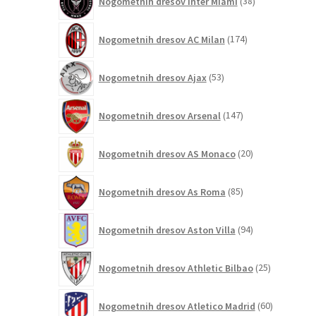
Nogometnih dresov Inter Miami
38
izdelkov
174
Nogometnih dresov AC Milan
174
izdelkov
53
Nogometnih dresov Ajax
53
izdelkov
147
Nogometnih dresov Arsenal
147
izdelkov
20
Nogometnih dresov AS Monaco
20
izdelkov
85
Nogometnih dresov As Roma
85
izdelkov
94
Nogometnih dresov Aston Villa
94
izdelkov
25
Nogometnih dresov Athletic Bilbao
25
izdelkov
60
Nogometnih dresov Atletico Madrid
60
izdelkov