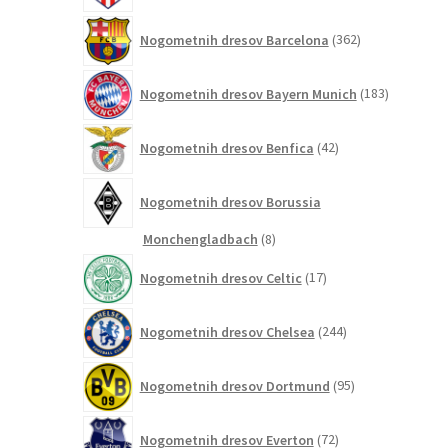
362
Nogometnih dresov Barcelona
362
izdelkov
183
Nogometnih dresov Bayern Munich
183
izdelkov
42
Nogometnih dresov Benfica
42
izdelkov
Nogometnih dresov Borussia
8
Monchengladbach
8
izdelkov
17
Nogometnih dresov Celtic
17
izdelkov
244
Nogometnih dresov Chelsea
244
izdelkov
95
Nogometnih dresov Dortmund
95
izdelkov
72
Nogometnih dresov Everton
72