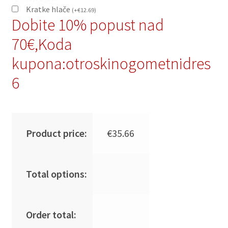
Kratke hlače
(
+
€
12.69
)
Dobite 10% popust nad
70€,Koda
kupona:otroskinogometnidres
6
Product price:
€
35.66
Total options:
Order total: