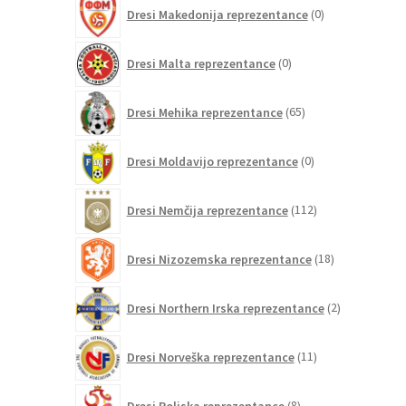
0
Dresi Makedonija reprezentance
0
izdelkov
0
Dresi Malta reprezentance
0
izdelkov
65
Dresi Mehika reprezentance
65
izdelkov
0
Dresi Moldavijo reprezentance
0
izdelkov
112
Dresi Nemčija reprezentance
112
izdelkov
18
Dresi Nizozemska reprezentance
18
izdelkov
2
Dresi Northern Irska reprezentance
2
izdelka
11
Dresi Norveška reprezentance
11
izdelkov
8
Dresi Poljska reprezentance
8