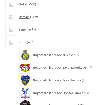
2598
Moški
2598
izdelkov
1669
Otroški
1669
izdelkov
412
Ženski
412
izdelkov
4073
Klubi
4073
izdelkov
23
Nogometnih dresov Al-Nassr
23
izdelkov
74
Nogometnih dresov Bayer Leverkusen
74
izdelkov
1
Nogometnih dresov Boca Juniors
1
izdelek
18
Nogometnih dresov Crystal Palace
18
izdelkov
38