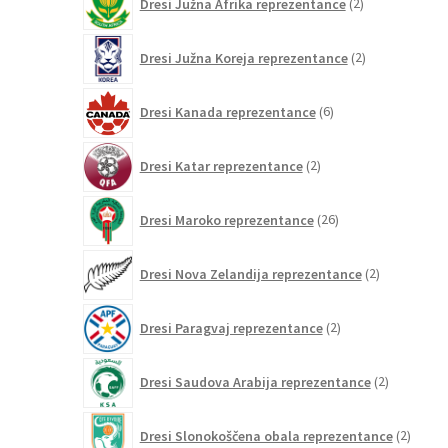
Dresi Južna Afrika reprezentance
2
izdelka
2
Dresi Južna Koreja reprezentance
2
izdelka
6
Dresi Kanada reprezentance
6
izdelkov
2
Dresi Katar reprezentance
2
izdelka
26
Dresi Maroko reprezentance
26
izdelkov
2
Dresi Nova Zelandija reprezentance
2
izdelka
2
Dresi Paragvaj reprezentance
2
izdelka
2
Dresi Saudova Arabija reprezentance
2
izdelka
2
Dresi Slonokoščena obala reprezentance
2
izdelk