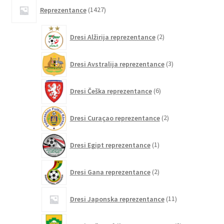
1427
Reprezentance
1427
izdelkov
2
Dresi Alžirija reprezentance
2
izdelka
3
Dresi Avstralija reprezentance
3
izdelki
6
Dresi Češka reprezentance
6
izdelkov
2
Dresi Curaçao reprezentance
2
izdelka
1
Dresi Egipt reprezentance
1
izdelek
2
Dresi Gana reprezentance
2
izdelka
11
Dresi Japonska reprezentance
11
izdelkov
2