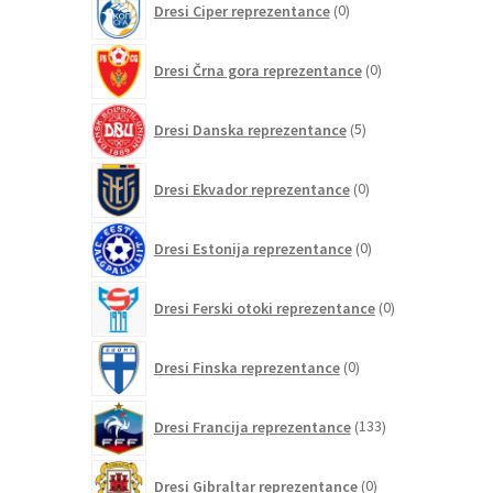
Dresi Ciper reprezentance
0
izdelkov
0
Dresi Črna gora reprezentance
0
izdelkov
5
Dresi Danska reprezentance
5
izdelkov
0
Dresi Ekvador reprezentance
0
izdelkov
0
Dresi Estonija reprezentance
0
izdelkov
0
Dresi Ferski otoki reprezentance
0
izdelkov
0
Dresi Finska reprezentance
0
izdelkov
133
Dresi Francija reprezentance
133
izdelkov
0
Dresi Gibraltar reprezentance
0