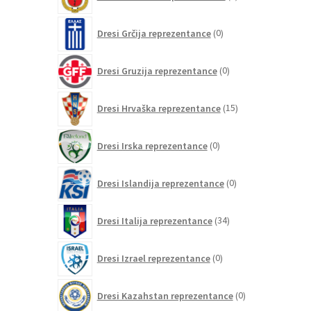
izdelkov
0
Dresi Grčija reprezentance
0
izdelkov
0
Dresi Gruzija reprezentance
0
izdelkov
15
Dresi Hrvaška reprezentance
15
izdelkov
0
Dresi Irska reprezentance
0
izdelkov
0
Dresi Islandija reprezentance
0
izdelkov
34
Dresi Italija reprezentance
34
izdelkov
0
Dresi Izrael reprezentance
0
izdelkov
0
Dresi Kazahstan reprezentance
0
izdelkov