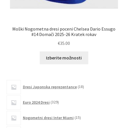
Moški Nogometna dresi poceni Chelsea Dario Essugo
Že
#14 Domači 2025-26 Kratek rokav
€
35.00
Ta
Izberite možnosti
izdelek
ima
več
različic.
18
Dresi Japonska reprezentance
18
izdelkov
Možnosti
lahko
329
Euro 2024 Dresi
329
izberete
izdelkov
na
15
Nogometni dresi Inter Miami
15
strani
izdelkov
izdelka