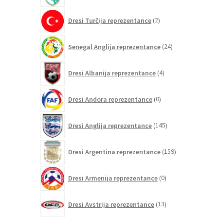
2
Dresi Turčija reprezentance
2
izdelka
24
Senegal Anglija reprezentance
24
izdelkov
4
Dresi Albanija reprezentance
4
izdelki
0
Dresi Andora reprezentance
0
izdelkov
145
Dresi Anglija reprezentance
145
izdelkov
159
Dresi Argentina reprezentance
159
izdelkov
0
Dresi Armenija reprezentance
0
izdelkov
13
Dresi Avstrija reprezentance
13
izdelkov