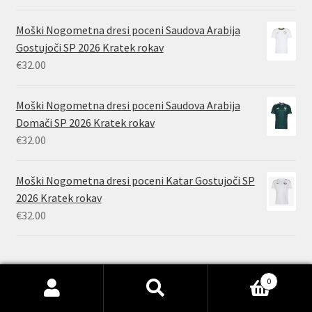
Moški Nogometna dresi poceni Saudova Arabija
Gostujoči SP 2026 Kratek rokav
€
32.00
Moški Nogometna dresi poceni Saudova Arabija
Domači SP 2026 Kratek rokav
€
32.00
Moški Nogometna dresi poceni Katar Gostujoči SP
2026 Kratek rokav
€
32.00
0
Išči:
Iskanje