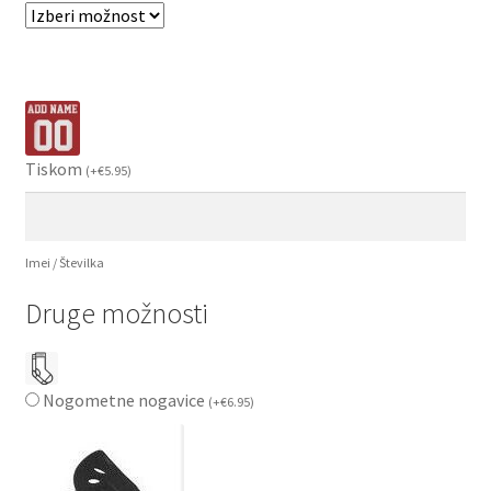
Tiskom
(
+
€
5.95
)
Imei / Številka
Druge možnosti
Nogometne nogavice
(
+
€
6.95
)