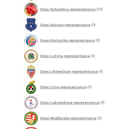
30
Dresi Kolumbija reprezentance
30
izdelkov
0
Dresi Kosovo reprezentance
0
izdelkov
0
Dresi Kostarika reprezentance
0
izdelkov
0
Dresi Latvija reprezentance
0
izdelkov
0
Dresi Lihtenštajn reprezentance
0
izdelkov
0
Dresi Litva reprezentance
0
izdelkov
0
Dresi Luksemburg reprezentance
0
izdelkov
0
Dresi Madžarska reprezentance
0
izdelkov