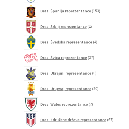
153
Dresi Španija reprezentance
153
izdelkov
2
Dresi Srbiji reprezentance
2
izdelka
4
Dresi Švedska reprezentance
4
izdelki
27
Dresi Švica reprezentance
27
izdelkov
0
Dresi Ukrajini reprezentance
0
izdelkov
20
Dresi Urugvaj reprezentance
20
izdelkov
2
Dresi Wales reprezentance
2
izdelka
67
Dresi Združene države reprezentance
67
izdelkov