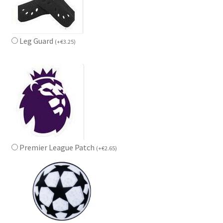
Leg Guard
(
+
€
3.25
)
Premier League Patch
(
+
€
2.65
)