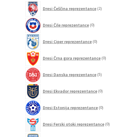
2
Dresi Češčina reprezentance
2
izdelka
0
Dresi Čile reprezentance
0
izdelkov
0
Dresi Ciper reprezentance
0
izdelkov
0
Dresi Črna gora reprezentance
0
izdelkov
5
Dresi Danska reprezentance
5
izdelkov
0
Dresi Ekvador reprezentance
0
izdelkov
0
Dresi Estonija reprezentance
0
izdelkov
0
Dresi Ferski otoki reprezentance
0
izdelkov
0