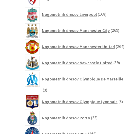
izdelkov
168
Nogometnih dresov Liverpool
168
izdelkov
269
Nogometnih dresov Manchester City
269
izdelkov
264
Nogometnih dresov Manchester United
264
izdel
59
Nogometnih dresov Newcastle United
59
izdelkov
Nogometnih dresov Olympique De Marseille
3
3
izdelki
3
Nogometnih dresov Olympique Lyonnais
3
izdelki
22
Nogometnih dresov Porto
22
izdelkov
268
Nogometnih dresov PSG
268