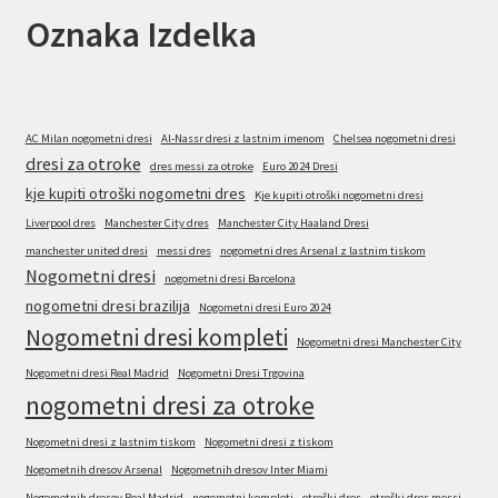
Oznaka Izdelka
AC Milan nogometni dresi
Al-Nassr dresi z lastnim imenom
Chelsea nogometni dresi
dresi za otroke
dres messi za otroke
Euro 2024 Dresi
kje kupiti otroški nogometni dres
Kje kupiti otroški nogometni dresi
Liverpool dres
Manchester City dres
Manchester City Haaland Dresi
manchester united dresi
messi dres
nogometni dres Arsenal z lastnim tiskom
Nogometni dresi
nogometni dresi Barcelona
nogometni dresi brazilija
Nogometni dresi Euro 2024
Nogometni dresi kompleti
Nogometni dresi Manchester City
Nogometni dresi Real Madrid
Nogometni Dresi Trgovina
nogometni dresi za otroke
Nogometni dresi z lastnim tiskom
Nogometni dresi z tiskom
Nogometnih dresov Arsenal
Nogometnih dresov Inter Miami
Nogometnih dresov Real Madrid
nogometni kompleti
otroški dres
otroški dres messi