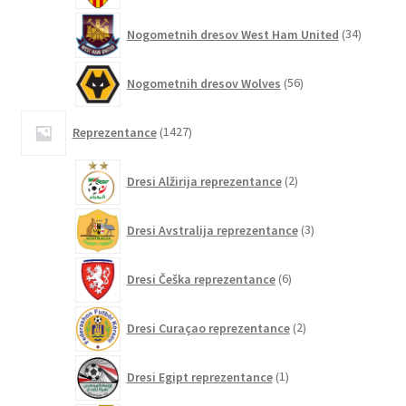
34
Nogometnih dresov West Ham United
34
izdelkov
56
Nogometnih dresov Wolves
56
izdelkov
1427
Reprezentance
1427
izdelkov
2
Dresi Alžirija reprezentance
2
izdelka
3
Dresi Avstralija reprezentance
3
izdelki
6
Dresi Češka reprezentance
6
izdelkov
2
Dresi Curaçao reprezentance
2
izdelka
1
Dresi Egipt reprezentance
1
izdelek