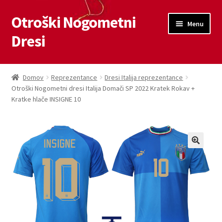
Otroški Nogometni
Skip
Skip
Menu
to
to
Dresi
navigation
content
Domov
Domov
Reprezentance
Dresi Italija reprezentance
Otroški Nogometni dresi Italija Domači SP 2022 Kratek Rokav +
Blog
Kratke hlače INSIGNE 10
Kontaktiraj nas
Košarica
Moj račun
Trgovina
Zaključek nakupa