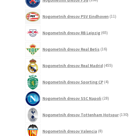
izdelkov
11
Nogometnih dresov PSV Eindhoven
11
izdelkov
65
Nogometnih dresov RB Leipzig
65
izdelkov
16
Nogometnih dresov Real Betis
16
izdelkov
455
Nogometnih dresov Real Madrid
455
izdelkov
4
Nogometnih dresov Sporting CP
4
izdelki
28
Nogometnih dresov SSC Napoli
28
izdelkov
130
Nogometnih dresov Tottenham Hotspur
130
izde
8
Nogometnih dresov Valencia
8
izdelkov