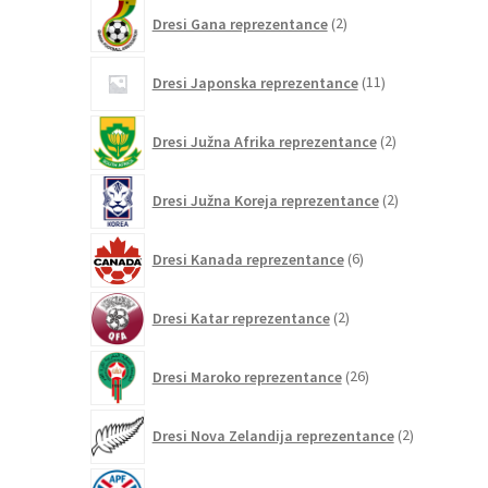
2
Dresi Gana reprezentance
2
izdelka
11
Dresi Japonska reprezentance
11
izdelkov
2
Dresi Južna Afrika reprezentance
2
izdelka
2
Dresi Južna Koreja reprezentance
2
izdelka
6
Dresi Kanada reprezentance
6
izdelkov
2
Dresi Katar reprezentance
2
izdelka
26
Dresi Maroko reprezentance
26
izdelkov
2
Dresi Nova Zelandija reprezentance
2
izdelka
2