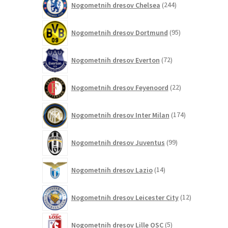
Nogometnih dresov Chelsea
244
izdelkov
95
Nogometnih dresov Dortmund
95
izdelkov
72
Nogometnih dresov Everton
72
izdelkov
22
Nogometnih dresov Feyenoord
22
izdelkov
174
Nogometnih dresov Inter Milan
174
izdelkov
99
Nogometnih dresov Juventus
99
izdelkov
14
Nogometnih dresov Lazio
14
izdelkov
12
Nogometnih dresov Leicester City
12
izdelkov
5
Nogometnih dresov Lille OSC
5