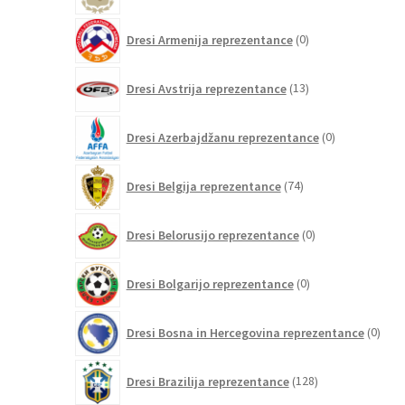
0
Dresi Armenija reprezentance
0
izdelkov
13
Dresi Avstrija reprezentance
13
izdelkov
0
Dresi Azerbajdžanu reprezentance
0
izdelkov
74
Dresi Belgija reprezentance
74
izdelkov
0
Dresi Belorusijo reprezentance
0
izdelkov
0
Dresi Bolgarijo reprezentance
0
izdelkov
0
Dresi Bosna in Hercegovina reprezentance
0
izdel
128
Dresi Brazilija reprezentance
128
izdelkov