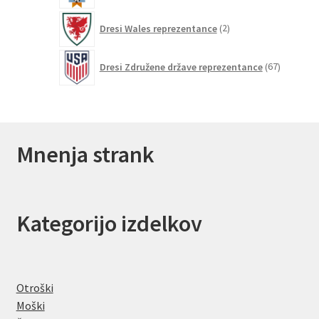
2
Dresi Wales reprezentance
2
izdelka
67
Dresi Združene države reprezentance
67
izdelkov
Mnenja strank
Kategorijo izdelkov
Otroški
Moški