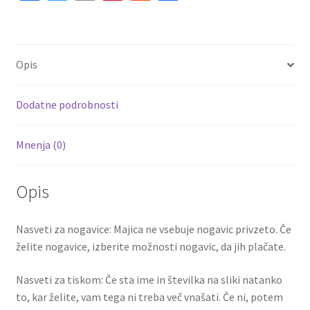
10
ce
wi
m
nt
e
h
količina
b
tt
ai
er
d
ar
o
er
l
es
di
e
Opis
o
t
t
k
Dodatne podrobnosti
Mnenja (0)
Opis
Nasveti za nogavice: Majica ne vsebuje nogavic privzeto. Če
želite nogavice, izberite možnosti nogavic, da jih plačate.
Nasveti za tiskom: Če sta ime in številka na sliki natanko
to, kar želite, vam tega ni treba več vnašati. Če ni, potem