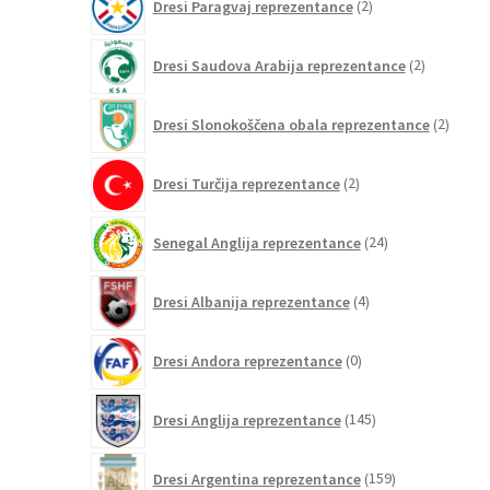
Dresi Paragvaj reprezentance
2
izdelka
2
Dresi Saudova Arabija reprezentance
2
izdelka
2
Dresi Slonokoščena obala reprezentance
2
izdelk
2
Dresi Turčija reprezentance
2
izdelka
24
Senegal Anglija reprezentance
24
izdelkov
4
Dresi Albanija reprezentance
4
izdelki
0
Dresi Andora reprezentance
0
izdelkov
145
Dresi Anglija reprezentance
145
izdelkov
159
Dresi Argentina reprezentance
159
izdelkov