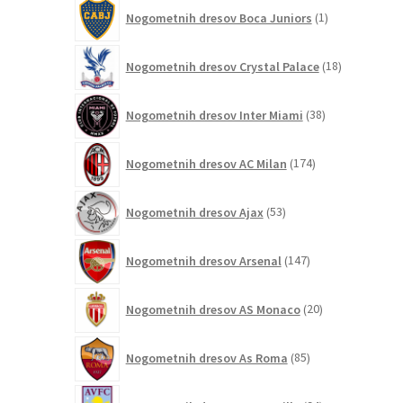
1
Nogometnih dresov Boca Juniors
1
izdelek
18
Nogometnih dresov Crystal Palace
18
izdelkov
38
Nogometnih dresov Inter Miami
38
izdelkov
174
Nogometnih dresov AC Milan
174
izdelkov
53
Nogometnih dresov Ajax
53
izdelkov
147
Nogometnih dresov Arsenal
147
izdelkov
20
Nogometnih dresov AS Monaco
20
izdelkov
85
Nogometnih dresov As Roma
85
izdelkov
94