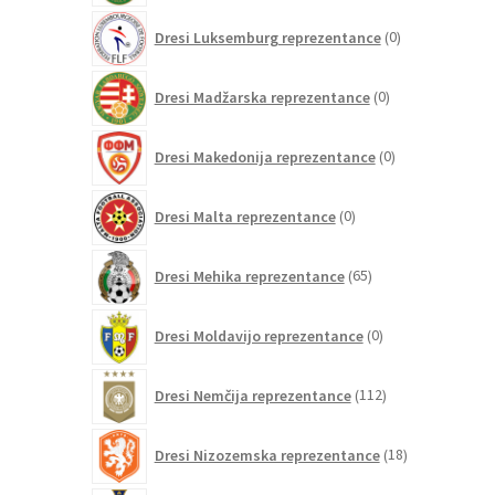
0
Dresi Luksemburg reprezentance
0
izdelkov
0
Dresi Madžarska reprezentance
0
izdelkov
0
Dresi Makedonija reprezentance
0
izdelkov
0
Dresi Malta reprezentance
0
izdelkov
65
Dresi Mehika reprezentance
65
izdelkov
0
Dresi Moldavijo reprezentance
0
izdelkov
112
Dresi Nemčija reprezentance
112
izdelkov
18
Dresi Nizozemska reprezentance
18
izdelkov