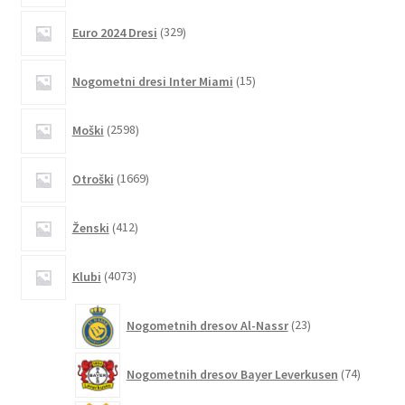
lahko
329
Euro 2024 Dresi
329
izberete
izdelkov
na
15
Nogometni dresi Inter Miami
15
strani
izdelkov
izdelka
2598
Moški
2598
izdelkov
1669
Otroški
1669
izdelkov
412
Ženski
412
izdelkov
4073
Klubi
4073
izdelkov
23
Nogometnih dresov Al-Nassr
23
izdelkov
74
Nogometnih dresov Bayer Leverkusen
74
izdelkov