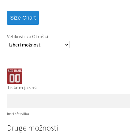
Size Chart
Velikosti za Otroški
Tiskom
(
+
€
5.95
)
Imei / Številka
Druge možnosti