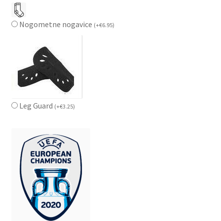
Nogometne nogavice
(
+
€
6.95
)
Leg Guard
(
+
€
3.25
)