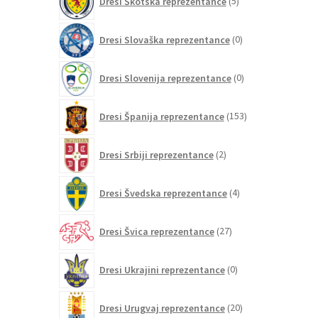
Dresi Škotska reprezentance
5
izdelkov
0
Dresi Slovaška reprezentance
0
izdelkov
0
Dresi Slovenija reprezentance
0
izdelkov
153
Dresi Španija reprezentance
153
izdelkov
2
Dresi Srbiji reprezentance
2
izdelka
4
Dresi Švedska reprezentance
4
izdelki
27
Dresi Švica reprezentance
27
izdelkov
0
Dresi Ukrajini reprezentance
0
izdelkov
20
Dresi Urugvaj reprezentance
20
izdelkov