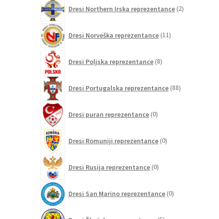
2
Dresi Northern Irska reprezentance
2
izdelka
11
Dresi Norveška reprezentance
11
izdelkov
8
Dresi Poljska reprezentance
8
izdelkov
88
Dresi Portugalska reprezentance
88
izdelkov
0
Dresi puran reprezentance
0
izdelkov
0
Dresi Romuniji reprezentance
0
izdelkov
0
Dresi Rusija reprezentance
0
izdelkov
0
Dresi San Marino reprezentance
0
izdelkov
5