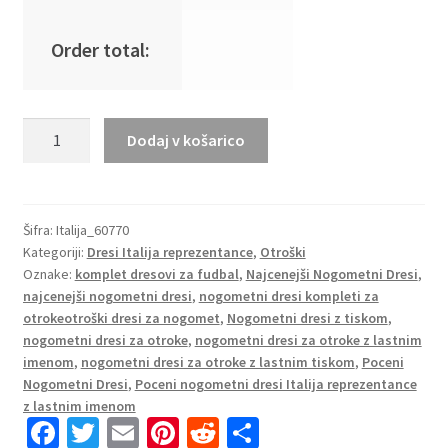
Order total:
Otroški
Dodaj v košarico
Nogometni
dresi
Italija
Domači
Šifra:
Italija_60770
Kategoriji:
Dresi Italija reprezentance
,
Otroški
SP
Oznake:
komplet dresovi za fudbal
,
Najcenejši Nogometni Dresi
,
2022
najcenejši nogometni dresi
,
nogometni dresi kompleti za
Kratek
otrokeotroški dresi za nogomet
,
Nogometni dresi z tiskom
,
Rokav
nogometni dresi za otroke
,
nogometni dresi za otroke z lastnim
+
imenom
,
nogometni dresi za otroke z lastnim tiskom
,
Poceni
Kratke
Nogometni Dresi
,
Poceni nogometni dresi Italija reprezentance
hlače
z lastnim imenom
Fa
T
E
Pi
R
S
INSIGNE