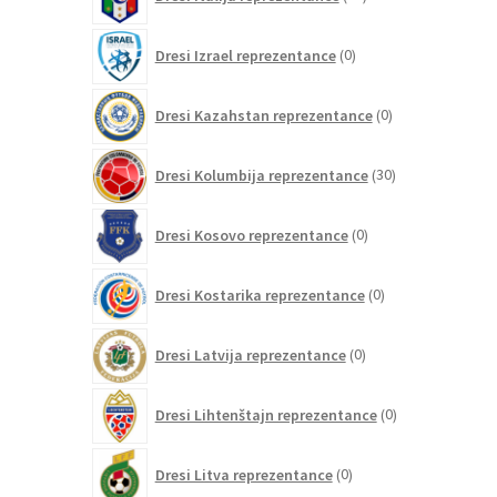
izdelkov
0
Dresi Izrael reprezentance
0
izdelkov
0
Dresi Kazahstan reprezentance
0
izdelkov
30
Dresi Kolumbija reprezentance
30
izdelkov
0
Dresi Kosovo reprezentance
0
izdelkov
0
Dresi Kostarika reprezentance
0
izdelkov
0
Dresi Latvija reprezentance
0
izdelkov
0
Dresi Lihtenštajn reprezentance
0
izdelkov
0
Dresi Litva reprezentance
0
izdelkov