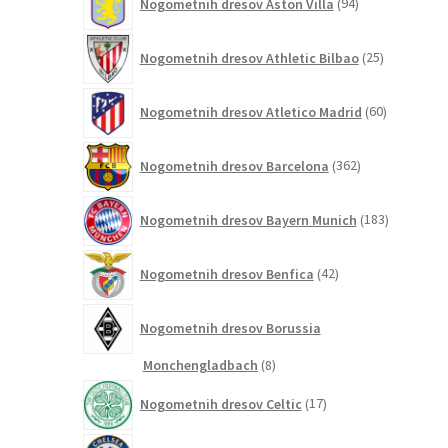
Nogometnih dresov Aston Villa
94
izdelkov
25
Nogometnih dresov Athletic Bilbao
25
izdelkov
60
Nogometnih dresov Atletico Madrid
60
izdelkov
362
Nogometnih dresov Barcelona
362
izdelkov
183
Nogometnih dresov Bayern Munich
183
izdelkov
42
Nogometnih dresov Benfica
42
izdelkov
Nogometnih dresov Borussia
8
Monchengladbach
8
izdelkov
17
Nogometnih dresov Celtic
17
izdelkov
244