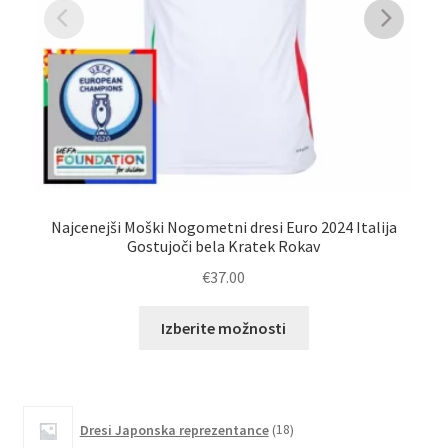
Po
Najcenejši Moški Nogometni dresi Euro 2024 Italija
Gostujoči bela Kratek Rokav
€
37.00
Ta
Izberite možnosti
izdelek
ima
več
različic.
18
Dresi Japonska reprezentance
18
izdelkov
Možnosti