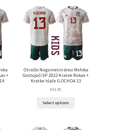
ičic.
različic.
nosti
Možnosti
ko
lahko
erete
izberete
na
ani
strani
elka
izdelka
hika
Otroški Nogometni dresi Mehika
kav +
Gostujoči SP 2022 Kratek Rokav +
14
Kratke hlače G.OCHOA 13
€
32.95
Ta
Select options
elek
izdelek
a
ima
č
več
ičic.
različic.