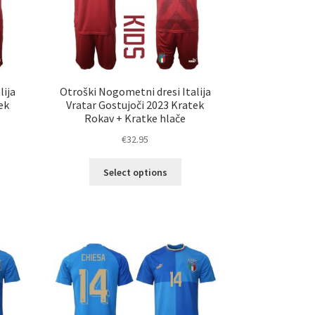
ani
izdelka
elka
lija
Otroški Nogometni dresi Italija
ek
Vratar Gostujoči 2023 Kratek
Rokav + Kratke hlače
€
32.95
Ta
Select options
izdelek
elek
ima
a
več
č
različic.
ičic.
Možnosti
nosti
lahko
ko
izberete
erete
na
strani