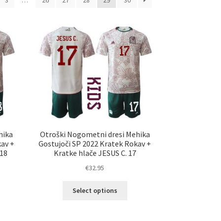
3
…
26
27
28
29
30
latest
hika
Otroški Nogometni dresi Mehika
kav +
Gostujoči SP 2022 Kratek Rokav +
18
Kratke hlače JESUS C. 17
€
32.95
Ta
Select options
elek
izdelek
a
ima
č
več