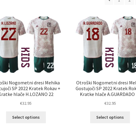
1
2
oški Nogometni dresi Mehika
Otroški Nogometni dresi Me
ujoči SP 2022 Kratek Rokav +
Gostujoči SP 2022 Kratek Ro
Kratke hlače H.LOZANO 22
Kratke hlače A.GUARDADO 
€
32.95
€
32.95
Ta
Ta
Select options
Select options
izdelek
izd
ima
im
več
ve