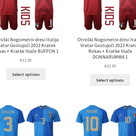
strani
str
izdelka
izd
oški Nogometni dresi Italija
Otroški Nogometni dresi Ita
ratar Gostujoči 2023 Kratek
Vratar Gostujoči 2023 Krat
av + Kratke hlače BUFFON 1
Rokav + Kratke hlače
DONNARUMMA 1
€
32.95
€
32.95
Ta
Select options
Ta
izdelek
Select options
izd
ima
im
več
ve
različic.
razl
Možnosti
Mož
lahko
lah
izberete
izb
na
na
strani