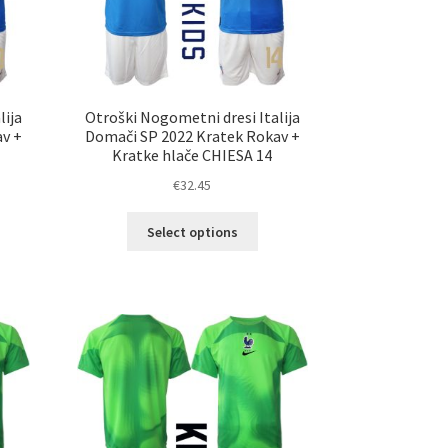
ani
izdelka
elka
lija
Otroški Nogometni dresi Italija
av +
Domači SP 2022 Kratek Rokav +
Kratke hlače CHIESA 14
€
32.45
Ta
Select options
elek
izdelek
a
ima
č
več
ičic.
različic.
nosti
Možnosti
ko
lahko
erete
izberete
na
ani
strani
elka
izdelka