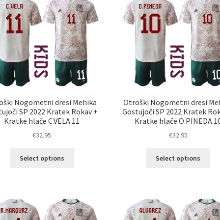
Možnosti
Mož
lahko
lah
izberete
izb
na
na
strani
str
izdelka
izd
oški Nogometni dresi Mehika
Otroški Nogometni dresi Me
ujoči SP 2022 Kratek Rokav +
Gostujoči SP 2022 Kratek Ro
Kratke hlače C.VELA 11
Kratke hlače O.PINEDA 1
€
32.95
€
32.95
Ta
Ta
Select options
Select options
izdelek
izd
ima
im
več
ve
različic.
razl
Možnosti
Mož
lahko
lah