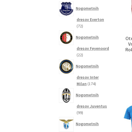
izdelkov
Nogometnih
dresov Everton
72
72
izdelkov
Nogometnih
Otr
V
dresov Feyenoord
Rok
22
22
izdelkov
Nogometnih
dresov Inter
174
Milan
174
izdelkov
Nogometnih
dresov Juventus
99
99
izdelkov
Nogometnih