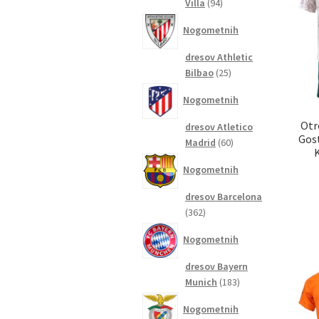
94
Villa
94
izdelkov
Nogometnih
dresov Athletic
25
Bilbao
25
izdelkov
Nogometnih
Otr
dresov Atletico
Gost
60
Madrid
60
izdelkov
Nogometnih
dresov Barcelona
362
362
izdelkov
Nogometnih
dresov Bayern
183
Munich
183
izdelkov
Nogometnih