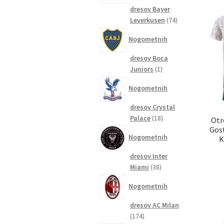
dresov Bayer
74
Leverkusen
74
izdelkov
Nogometnih
dresov Boca
1
Juniors
1
izdelek
Nogometnih
dresov Crystal
18
Palace
18
Otr
izdelkov
Gost
Nogometnih
K
dresov Inter
38
Miami
38
izdelkov
Nogometnih
dresov AC Milan
174
174