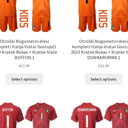
na
na
strani
str
izdelka
izd
Otroški Nogometni dresi
Otroški Nogometni dres
pleti Italija Vratar Gostujoči
kompleti Italija Vratar Gostu
 Kratek Rokav + Kratke hlače
2023 Kratek Rokav + Kratke 
BUFFON 1
DONNARUMMA 1
€
32.95
€
32.95
Ta
Ta
Select options
Select options
izdelek
izd
ima
im
več
ve
različic.
razl
Možnosti
Mož
lahko
lah
izberete
izb
na
na