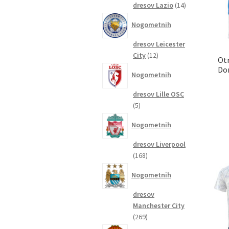
14
dresov Lazio
14
izdelkov
Nogometnih
dresov Leicester
12
City
12
Otr
izdelkov
Dom
Nogometnih
dresov Lille OSC
5
5
izdelkov
Nogometnih
dresov Liverpool
168
168
izdelkov
Nogometnih
dresov
Manchester City
269
269
izdelkov