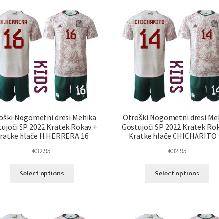
različic.
razl
Možnosti
Mož
lahko
lah
izberete
izb
na
na
strani
str
izdelka
izd
oški Nogometni dresi Mehika
Otroški Nogometni dresi Me
ujoči SP 2022 Kratek Rokav +
Gostujoči SP 2022 Kratek Ro
ratke hlače H.HERRERA 16
Kratke hlače CHICHARITO 
€
32.95
€
32.95
Ta
Ta
Select options
Select options
izdelek
izd
ima
im
več
ve
različic.
razl