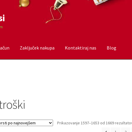
si
om
račun
Zaključek nakupa
Kontaktiraj nas
Blog
čun
Trgovina
Zaključek nakupa
troški
Prikazovanje 1597–1653 od 1669 rezultato