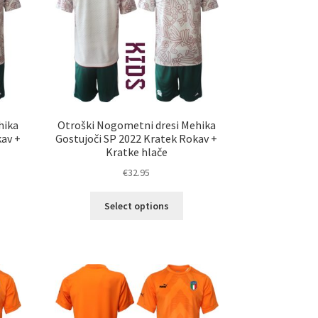
erete
izberete
na
ani
strani
elka
izdelka
hika
Otroški Nogometni dresi Mehika
kav +
Gostujoči SP 2022 Kratek Rokav +
Kratke hlače
€
32.95
Ta
Select options
elek
izdelek
a
ima
č
več
ičic.
različic.
nosti
Možnosti
ko
lahko
erete
izberete