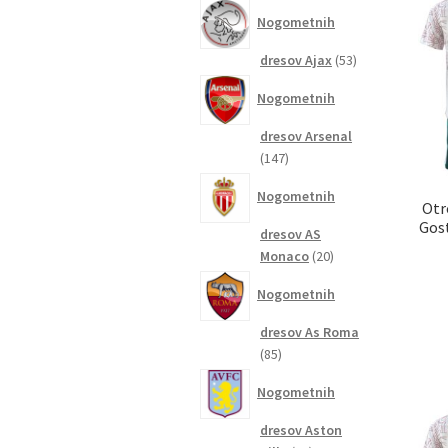
izdelkov
Nogometnih
53
dresov Ajax
53
izdelkov
Nogometnih
dresov Arsenal
147
147
izdelkov
Nogometnih
Otr
Gost
dresov AS
20
Monaco
20
izdelkov
Nogometnih
dresov As Roma
85
85
izdelkov
Nogometnih
dresov Aston