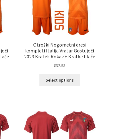
na
ani
strani
elka
izdelka
i
Otroški Nogometni dresi
joči
kompleti Italija Vratar Gostujoči
hlače
2023 Kratek Rokav + Kratke hlače
€
32.95
Ta
Select options
izdelek
elek
ima
a
več
č
različic.
ičic.
Možnosti
nosti
lahko
ko
izberete
erete
na
strani