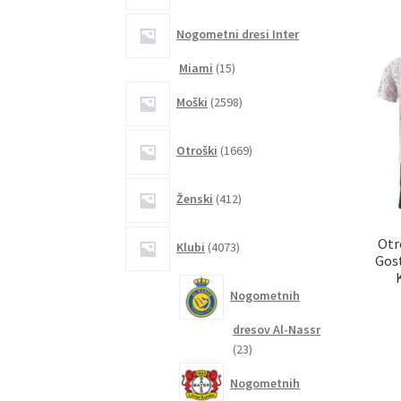
Nogometni dresi Inter
15
Miami
15
izdelkov
2598
Moški
2598
izdelkov
1669
Otroški
1669
izdelkov
412
Ženski
412
izdelkov
4073
Otr
Klubi
4073
izdelkov
Gost
Nogometnih
dresov Al-Nassr
23
23
izdelkov
Nogometnih