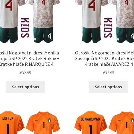
izberete
izb
na
na
strani
str
izdelka
izd
oški Nogometni dresi Mehika
Otroški Nogometni dresi Me
ujoči SP 2022 Kratek Rokav +
Gostujoči SP 2022 Kratek Ro
Kratke hlače R.MARQURZ 4
Kratke hlače ALVAREZ 4
€
32.95
€
32.95
Ta
Ta
Select options
Select options
izdelek
izd
ima
im
več
ve
različic.
razl
Možnosti
Mož
lahko
lah
izberete
izb