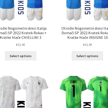
str
izdelka
izd
oški Nogometni dresi Italija
Otroški Nogometni dresi Ita
ači SP 2022 Kratek Rokav +
Domači SP 2022 Kratek Rok
Kratke hlače CHIELLINI 3
Kratke hlače INSIGNE 10
€
32.45
€
32.45
Ta
Ta
Select options
Select options
izdelek
izd
ima
im
več
ve
različic.
razl
Možnosti
Mož
lahko
lah
izberete
izb
na
na
strani
str
izdelka
izd