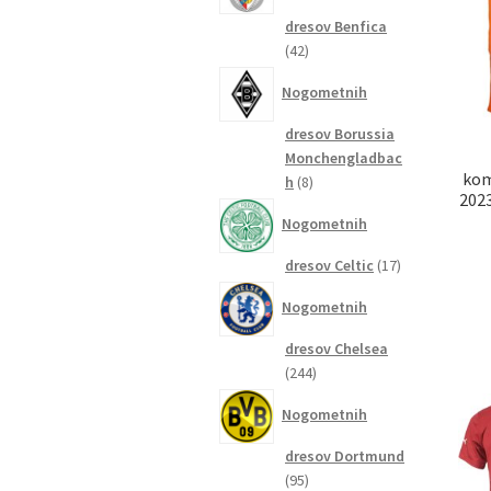
dresov Benfica
42
42
izdelkov
Nogometnih
dresov Borussia
Monchengladbac
kom
8
h
8
2023
izdelkov
Nogometnih
17
dresov Celtic
17
izdelkov
Nogometnih
dresov Chelsea
244
244
izdelkov
Nogometnih
dresov Dortmund
95
95