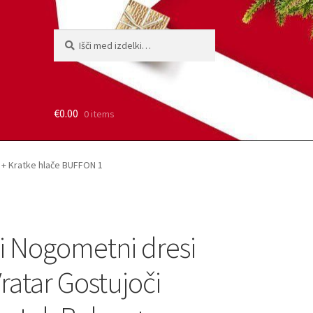
Išči:
Iskanje
€
0.00
0 items
v + Kratke hlače BUFFON 1
i Nogometni dresi
 Vratar Gostujoči