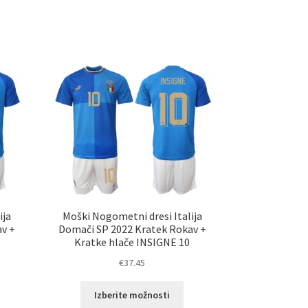
ija
Moški Nogometni dresi Italija
av +
Domači SP 2022 Kratek Rokav +
3
Kratke hlače INSIGNE 10
€
37.45
a
Ta
Izberite možnosti
zdelek
izdelek