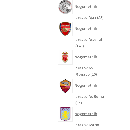
izdelkov
Nogometnih
53
dresov Ajax
53
izdelkov
Nogometnih
dresov Arsenal
147
147
izdelkov
Nogometnih
dresov AS
20
Monaco
20
izdelkov
Nogometnih
dresov As Roma
85
85
izdelkov
Nogometnih
dresov Aston