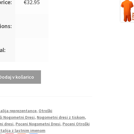
rice:
€
32.95
ions:
al:
Dodaj v košarico
talija reprezentance
,
Otroški
ši Nogometni Dresi
,
Nogometni dresi z tiskom
,
i dresi
,
Poceni Nogometni Dresi
,
Poceni Otroški
Italija z lastnim imenom