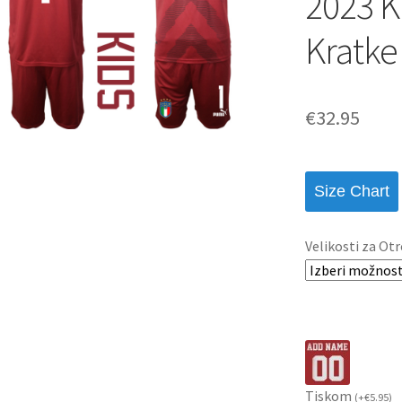
2023 K
Kratke
€
32.95
Size Chart
Velikosti za Otr
Tiskom
(
+
€
5.95
)