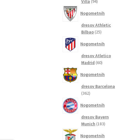
94
Villa
94
izdelkov
Nogometnih
dresov Athletic
25
Bilbao
25
izdelkov
Nogometnih
dresov Atletico
60
Madrid
60
izdelkov
Nogometnih
dresov Barcelona
362
362
izdelkov
Nogometnih
dresov Bayern
183
Munich
183
izdelkov
Nogometnih