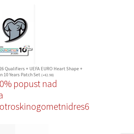
26 Qualifiers + UEFA EURO Heart Shape +
n 10 Years Patch Set
(
+
€
2.98
)
10% popust nad
a
otroskinogometnidres6