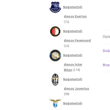
izdelkov
Nogometnih
dresov Everton
72
72
izdelkov
Nogometnih
Opi
dresov Feyenoord
22
22
Dod
izdelkov
Nogometnih
dresov Inter
Mnen
174
Milan
174
izdelkov
Nogometnih
dresov Juventus
99
99
izdelkov
Nogometnih