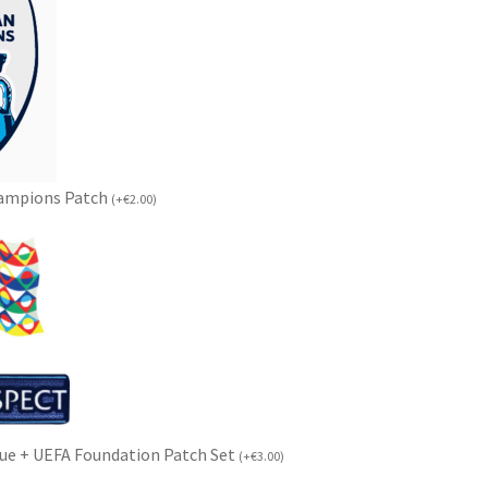
hampions Patch
(
+
€
2.00
)
ue + UEFA Foundation Patch Set
(
+
€
3.00
)