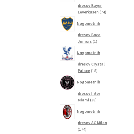
dresov Bayer
74
Leverkusen
74
izdelkov
Nogometnih
dresov Boca
1
Juniors
1
izdelek
Nogometnih
dresov Crystal
18
Palace
18
izdelkov
Nogometnih
dresov Inter
38
Miami
38
izdelkov
Nogometnih
dresov AC Milan
174
174