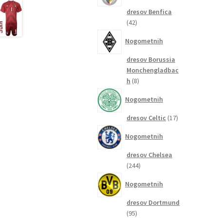
dresov Benfica
42
42
izdelkov
Nogometnih
dresov Borussia
Monchengladbac
8
h
8
izdelkov
Nogometnih
17
dresov Celtic
17
izdelkov
Nogometnih
dresov Chelsea
244
244
izdelkov
Nogometnih
dresov Dortmund
95
95