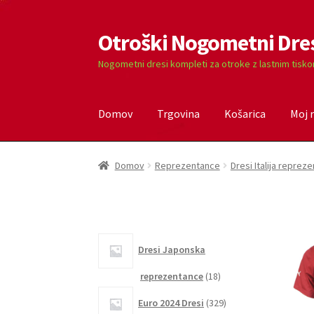
Otroški Nogometni Dre
Skip
Skip
to
to
Nogometni dresi kompleti za otroke z lastnim tisk
navigation
content
Domov
Trgovina
Košarica
Moj 
Domov
Blog
Kontaktiraj nas
Košarica
Moj ra
Domov
Reprezentance
Dresi Italija reprez
Dresi Japonska
18
reprezentance
18
izdelkov
329
Euro 2024 Dresi
329
izdelkov