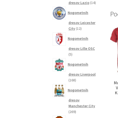
14
dresov Lazio
14
izdelkov
Po
Nogometnih
dresov Leicester
12
City
12
izdelkov
Nogometnih
dresov Lille OSC
5
5
izdelkov
Nogometnih
dresov Liverpool
168
168
Mo
izdelkov
V
Nogometnih
K
dresov
Manchester City
269
269
izdelkov