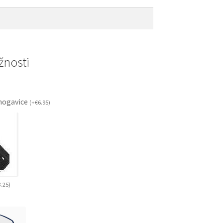
nosti
ogavice
(
+
€
6.95
)
3.25
)