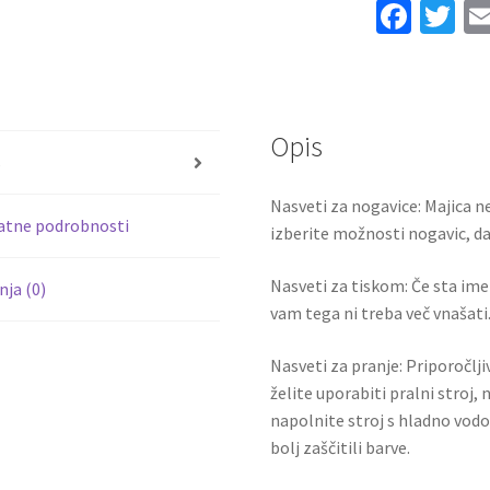
Fa
T
+
ce
wi
Kratke
b
tt
hlače
BUFFON
o
er
1
Opis
o
količina
s
k
Nasveti za nogavice: Majica ne
atne podrobnosti
izberite možnosti nogavic, da 
Nasveti za tiskom: Če sta ime i
ja (0)
vam tega ni treba več vnašati.
Nasveti za pranje: Priporočlj
želite uporabiti pralni stroj, 
napolnite stroj s hladno vodo
bolj zaščitili barve.