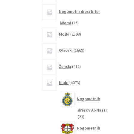
Nogometni dresi Inter
15
Miami
15
izdelkov
2598
Moški
2598
izdelkov
1669
Otroški
1669
izdelkov
412
Ženski
412
izdelkov
4073
Klubi
4073
izdelkov
Nogometnih
dresov Al-Nassr
23
23
izdelkov
Nogometnih