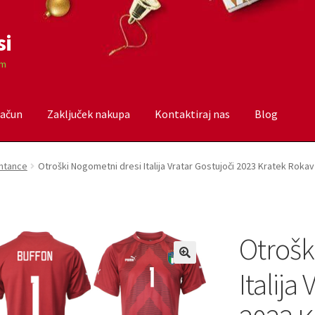
si
om
račun
Zaključek nakupa
Kontaktiraj nas
Blog
čun
Trgovina
Zaključek nakupa
entance
Otroški Nogometni dresi Italija Vratar Gostujoči 2023 Kratek Roka
Otrošk
Italija