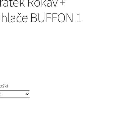
ratek Rokav +
 hlače BUFFON 1
oški