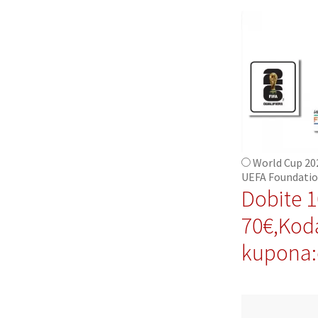
World Cup 20
UEFA Foundatio
Dobite 
70€,Kod
kupona: