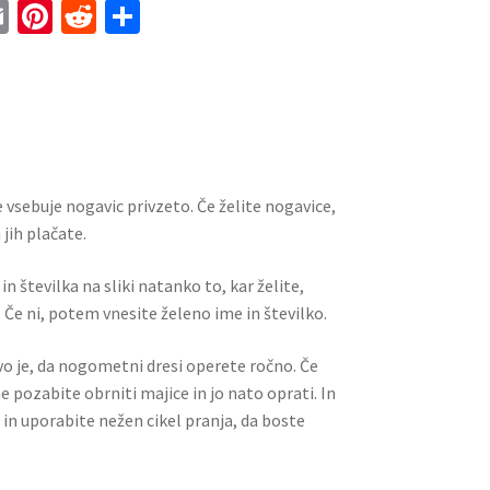
E
Pi
R
S
m
nt
e
h
ai
er
d
ar
l
es
di
e
t
t
 vsebuje nogavic privzeto. Če želite nogavice,
jih plačate.
n številka na sliki natanko to, kar želite,
 Če ni, potem vnesite želeno ime in številko.
ivo je, da nogometni dresi operete ročno. Če
ne pozabite obrniti majice in jo nato oprati. In
 in uporabite nežen cikel pranja, da boste