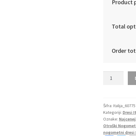
Product p
Total opt
Order tot
Otroški
Nogometni
dresi
Italija
Vratar
Šifra:
Italija_60775
Kategoriji:
Dresi I
Gostujoči
Oznake:
Najcenej
2023
Otroški Nogometn
Kratek
nogometni dresi 
Rokav