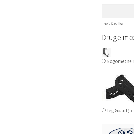
Imei / Številka
Druge mož
Nogometne n
Leg Guard
(
+
€