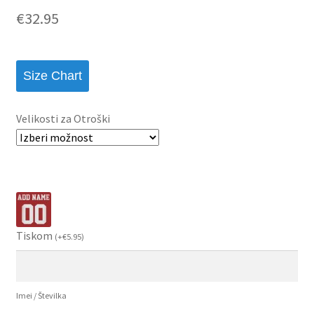
€
32.95
Size Chart
Velikosti za Otroški
Tiskom
(
+
€
5.95
)
Imei / Številka