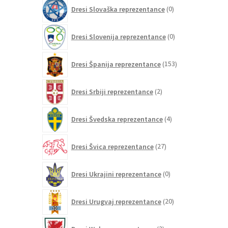
0
Dresi Slovaška reprezentance
0
izdelkov
0
Dresi Slovenija reprezentance
0
izdelkov
153
Dresi Španija reprezentance
153
izdelkov
2
Dresi Srbiji reprezentance
2
izdelka
4
Dresi Švedska reprezentance
4
izdelki
27
Dresi Švica reprezentance
27
izdelkov
0
Dresi Ukrajini reprezentance
0
izdelkov
20
Dresi Urugvaj reprezentance
20
izdelkov
2