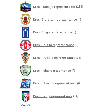
133
Dresi Francija reprezentance
133
izdelkov
0
Dresi Gibraltar reprezentance
0
izdelkov
0
Dresi Grčija reprezentance
0
izdelkov
0
Dresi Gruzija reprezentance
0
izdelkov
15
Dresi Hrvaška reprezentance
15
izdelkov
0
Dresi Irska reprezentance
0
izdelkov
0
Dresi Islandija reprezentance
0
izdelkov
34
Dresi Italija reprezentance
34
izdelkov
0