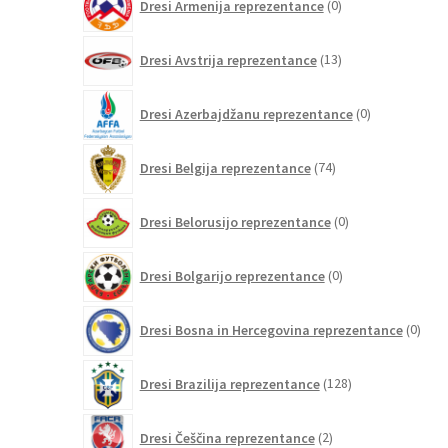
Dresi Armenija reprezentance
0
izdelkov
13
Dresi Avstrija reprezentance
13
izdelkov
0
Dresi Azerbajdžanu reprezentance
0
izdelkov
74
Dresi Belgija reprezentance
74
izdelkov
0
Dresi Belorusijo reprezentance
0
izdelkov
0
Dresi Bolgarijo reprezentance
0
izdelkov
0
Dresi Bosna in Hercegovina reprezentance
0
izdel
128
Dresi Brazilija reprezentance
128
izdelkov
2
Dresi Češčina reprezentance
2
izdelka