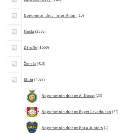
izdelkov
izdelka
15
Nogometni dresi Inter Miami
15
izdelkov
2598
Moški
2598
izdelkov
1669
Otroški
1669
izdelkov
412
Ženski
412
izdelkov
4073
Klubi
4073
izdelkov
23
Nogometnih dresov Al-Nassr
23
izdelkov
74
Nogometnih dresov Bayer Leverkusen
74
izdelkov
1
Nogometnih dresov Boca Juniors
1
izdelek