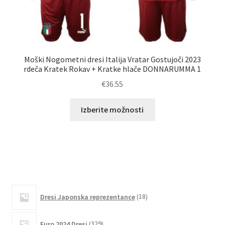
Moški Nogometni dresi Italija Vratar Gostujoči 2023
Mo
rdeča Kratek Rokav + Kratke hlače DONNARUMMA 1
€
36.55
Ta
Izberite možnosti
izdelek
ima
več
različic.
Možnosti
lahko
18
izberete
Dresi Japonska reprezentance
18
izdelkov
na
strani
329
Euro 2024 Dresi
329