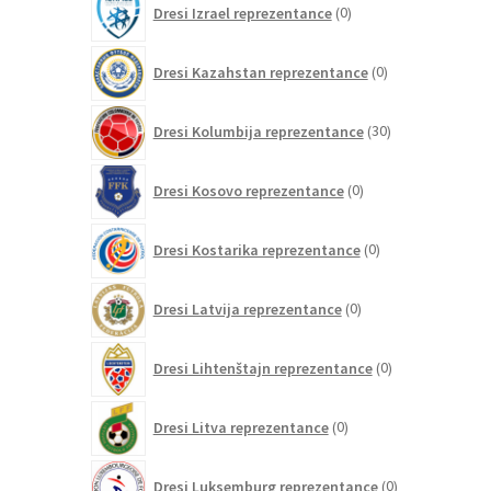
Dresi Izrael reprezentance
0
izdelkov
0
Dresi Kazahstan reprezentance
0
izdelkov
30
Dresi Kolumbija reprezentance
30
izdelkov
0
Dresi Kosovo reprezentance
0
izdelkov
0
Dresi Kostarika reprezentance
0
izdelkov
0
Dresi Latvija reprezentance
0
izdelkov
0
Dresi Lihtenštajn reprezentance
0
izdelkov
0
Dresi Litva reprezentance
0
izdelkov
0
Dresi Luksemburg reprezentance
0