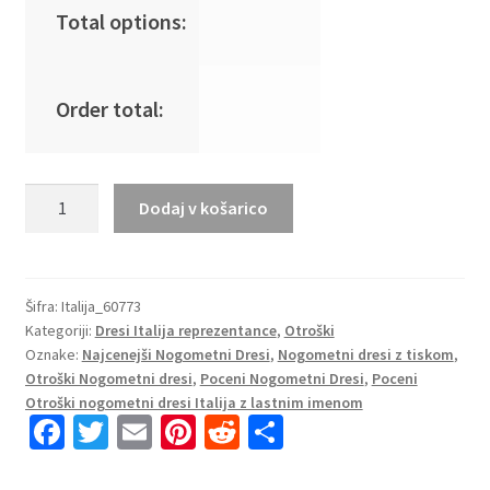
Total options:
Order total:
Otroški
Dodaj v košarico
Nogometni
dresi
Italija
Vratar
Šifra:
Italija_60773
Kategoriji:
Dresi Italija reprezentance
,
Otroški
Gostujoči
Oznake:
Najcenejši Nogometni Dresi
,
Nogometni dresi z tiskom
,
2023
Otroški Nogometni dresi
,
Poceni Nogometni Dresi
,
Poceni
Kratek
Otroški nogometni dresi Italija z lastnim imenom
Rokav
Fa
T
E
Pi
R
S
+
ce
wi
m
nt
e
h
Kratke