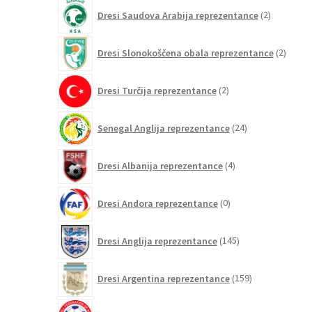
2
Dresi Saudova Arabija reprezentance
2
izdelka
2
Dresi Slonokoščena obala reprezentance
2
izdelk
2
Dresi Turčija reprezentance
2
izdelka
24
Senegal Anglija reprezentance
24
izdelkov
4
Dresi Albanija reprezentance
4
izdelki
0
Dresi Andora reprezentance
0
izdelkov
145
Dresi Anglija reprezentance
145
izdelkov
159
Dresi Argentina reprezentance
159
izdelkov
0