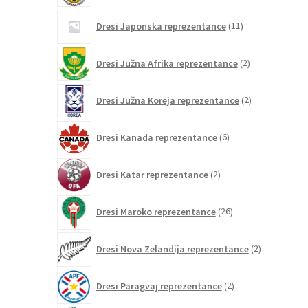
11
Dresi Japonska reprezentance
11
izdelkov
2
Dresi Južna Afrika reprezentance
2
izdelka
2
Dresi Južna Koreja reprezentance
2
izdelka
6
Dresi Kanada reprezentance
6
izdelkov
2
Dresi Katar reprezentance
2
izdelka
26
Dresi Maroko reprezentance
26
izdelkov
2
Dresi Nova Zelandija reprezentance
2
izdelka
2
Dresi Paragvaj reprezentance
2
izdelka