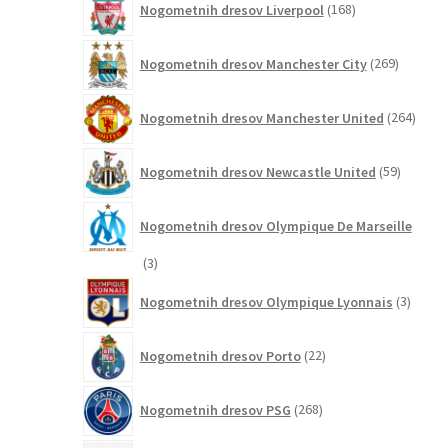
Nogometnih dresov Liverpool
168
izdelkov
269
Nogometnih dresov Manchester City
269
izdelkov
264
Nogometnih dresov Manchester United
264
izdel
59
Nogometnih dresov Newcastle United
59
izdelkov
Nogometnih dresov Olympique De Marseille
3
3
izdelki
3
Nogometnih dresov Olympique Lyonnais
3
izdelki
22
Nogometnih dresov Porto
22
izdelkov
268
Nogometnih dresov PSG
268
izdelkov