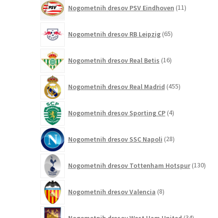
11
Nogometnih dresov PSV Eindhoven
11
izdelkov
65
Nogometnih dresov RB Leipzig
65
izdelkov
16
Nogometnih dresov Real Betis
16
izdelkov
455
Nogometnih dresov Real Madrid
455
izdelkov
4
Nogometnih dresov Sporting CP
4
izdelki
28
Nogometnih dresov SSC Napoli
28
izdelkov
130
Nogometnih dresov Tottenham Hotspur
130
izde
8
Nogometnih dresov Valencia
8
izdelkov
34
Nogometnih dresov West Ham United
34