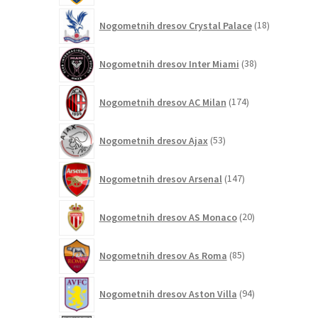
18
Nogometnih dresov Crystal Palace
18
izdelkov
38
Nogometnih dresov Inter Miami
38
izdelkov
174
Nogometnih dresov AC Milan
174
izdelkov
53
Nogometnih dresov Ajax
53
izdelkov
147
Nogometnih dresov Arsenal
147
izdelkov
20
Nogometnih dresov AS Monaco
20
izdelkov
85
Nogometnih dresov As Roma
85
izdelkov
94
Nogometnih dresov Aston Villa
94
izdelkov