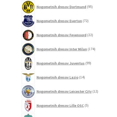
95
Nogometnih dresov Dortmund
95
izdelkov
72
Nogometnih dresov Everton
72
izdelkov
22
Nogometnih dresov Feyenoord
22
izdelkov
174
Nogometnih dresov Inter Milan
174
izdelkov
99
Nogometnih dresov Juventus
99
izdelkov
14
Nogometnih dresov Lazio
14
izdelkov
12
Nogometnih dresov Leicester City
12
izdelkov
5
Nogometnih dresov Lille OSC
5
izdelkov
168