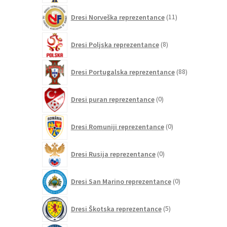
11
Dresi Norveška reprezentance
11
izdelkov
8
Dresi Poljska reprezentance
8
izdelkov
88
Dresi Portugalska reprezentance
88
izdelkov
0
Dresi puran reprezentance
0
izdelkov
0
Dresi Romuniji reprezentance
0
izdelkov
0
Dresi Rusija reprezentance
0
izdelkov
0
Dresi San Marino reprezentance
0
izdelkov
5
Dresi Škotska reprezentance
5
izdelkov