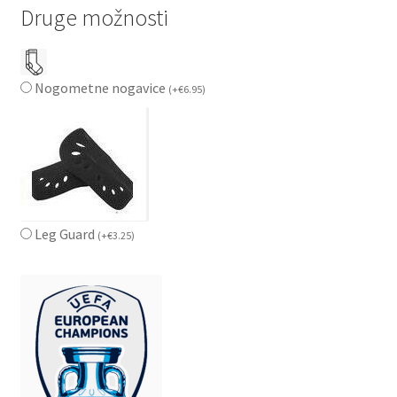
Druge možnosti
Nogometne nogavice
(
+
€
6.95
)
Leg Guard
(
+
€
3.25
)