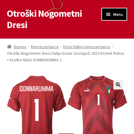
Otroški Nogometni
Skip
Skip
Menu
to
to
Dresi
navigation
content
Domov
Domov
Reprezentance
Dresi Italija reprezentance
Otroški Nogometni dresi Italija Vratar Gostujoči 2023 Kratek Rokav
Blog
+ Kratke hlače DONNARUMMA 1
Kontaktiraj nas
Košarica
Moj račun
Trgovina
Zaključek nakupa