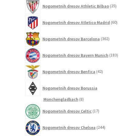
25
Nogometnih dresov Athletic Bilbao
25
izdelkov
60
Nogometnih dresov Atletico Madrid
60
izdelkov
362
Nogometnih dresov Barcelona
362
izdelkov
183
Nogometnih dresov Bayern Munich
183
izdelkov
42
Nogometnih dresov Benfica
42
izdelkov
Nogometnih dresov Borussia
8
Monchengladbach
8
izdelkov
17
Nogometnih dresov Celtic
17
izdelkov
244
Nogometnih dresov Chelsea
244
izdelkov