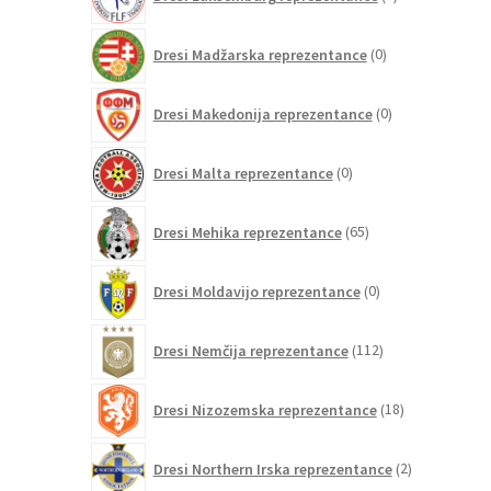
izdelkov
0
Dresi Madžarska reprezentance
0
izdelkov
0
Dresi Makedonija reprezentance
0
izdelkov
0
Dresi Malta reprezentance
0
izdelkov
65
Dresi Mehika reprezentance
65
izdelkov
0
Dresi Moldavijo reprezentance
0
izdelkov
112
Dresi Nemčija reprezentance
112
izdelkov
18
Dresi Nizozemska reprezentance
18
izdelkov
2
Dresi Northern Irska reprezentance
2
izdelka