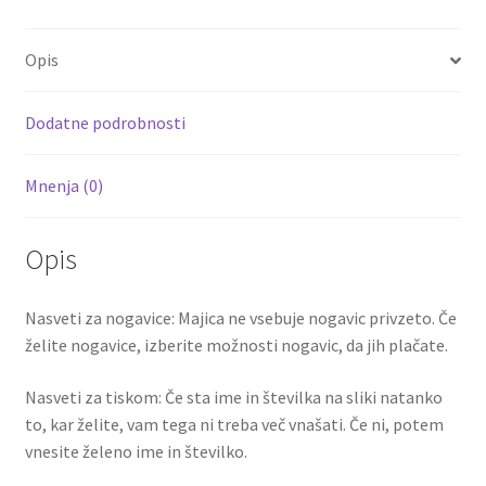
b
tt
ai
er
d
ar
hlače
DONNARUMMA
o
er
l
es
di
e
Opis
1
o
t
t
količina
k
Dodatne podrobnosti
Mnenja (0)
Opis
Nasveti za nogavice: Majica ne vsebuje nogavic privzeto. Če
želite nogavice, izberite možnosti nogavic, da jih plačate.
Nasveti za tiskom: Če sta ime in številka na sliki natanko
to, kar želite, vam tega ni treba več vnašati. Če ni, potem
vnesite želeno ime in številko.