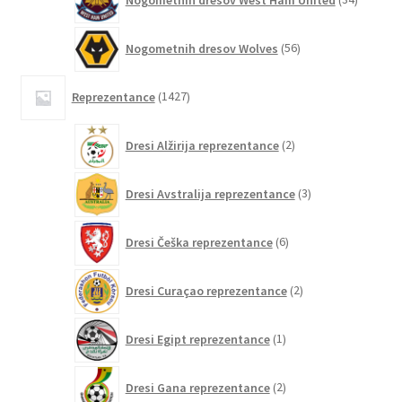
izdelkov
56
Nogometnih dresov Wolves
56
izdelkov
1427
Reprezentance
1427
izdelkov
2
Dresi Alžirija reprezentance
2
izdelka
3
Dresi Avstralija reprezentance
3
izdelki
6
Dresi Češka reprezentance
6
izdelkov
2
Dresi Curaçao reprezentance
2
izdelka
1
Dresi Egipt reprezentance
1
izdelek
2
Dresi Gana reprezentance
2
izdelka