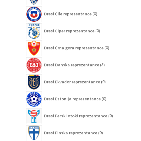
0
Dresi Čile reprezentance
0
izdelkov
0
Dresi Ciper reprezentance
0
izdelkov
0
Dresi Črna gora reprezentance
0
izdelkov
5
Dresi Danska reprezentance
5
izdelkov
0
Dresi Ekvador reprezentance
0
izdelkov
0
Dresi Estonija reprezentance
0
izdelkov
0
Dresi Ferski otoki reprezentance
0
izdelkov
0
Dresi Finska reprezentance
0
izdelkov