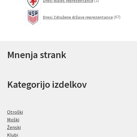
Dresi Wales reprezentance
2
izdelka
67
Dresi Združene države reprezentance
67
izdelkov
Mnenja strank
Kategorijo izdelkov
Otroški
Moški
Ženski
Klubi