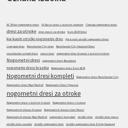
AC Milan nogometni dresi
Al-Nassr dresi z lastnim imenom
Chelsea nogometni dresi
dresi za otroke
dres messi za otroke
Euro 2024 Dresi
kje kupiti otroški nogometni dres
Kje kupiti otroški nogometni dresi
Liverpool dres
Manchester City dres
Manchester City Haaland Dresi
manchester united dresi
messi dres
nogometni dres Arsenal z lastnim tiskom
Nogometni dresi
nogometni dresi Barcelona
nogometni dresi brazilija
Nogometni dresi Euro 2024
Nogometni dresi kompleti
Nogometni dresi Manchester City
Nogometni dresi Real Madrid
Nogometni Dresi Trgovina
nogometni dresi za otroke
Nogometni dresi z lastnim tiskom
Nogometni dresi z tiskom
Nogometnih dresov Arsenal
Nogometnih dresov Inter Miami
Nogometnih dresov Real Madrid
nogometni kompleti
otroški dres
otroški dres messi
otroški dres ronaldo
otroški nogometni dres
otroški nogometni dres Erling Haaland